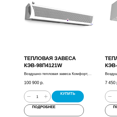
ТЕПЛОВАЯ ЗАВЕСА
ТЕП
КЭВ-98П4121W
КЭВ
Воздушно-тепловая завеса Комфорт,
Воздуш
пульт управления HL10, комплект
Микро,
100 900
р.
7 450
крепежных кронштейнов, паспорт.
КУПИТЬ
ПОДРОБНЕЕ
П