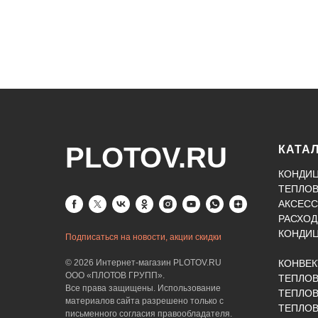
PLOTOV.RU
КАТА
КОНДИ
ТЕПЛО
АКСЕСС
РАСХОД
КОНДИ
Подписаться на новости, акции скидки
© 2026 Интернет-магазин PLOTOV.RU
КОНВЕ
ООО «ПЛОТОВ ГРУПП».
ТЕПЛО
Все права защищены. Использование
ТЕПЛОВ
материалов сайта разрешено только с
ТЕПЛО
письменного согласия правообладателя.