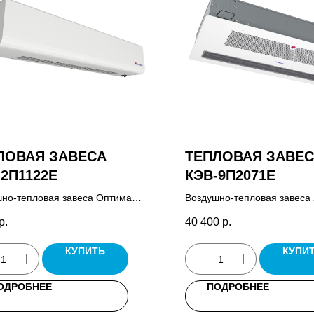
ЛОВАЯ ЗАВЕСА
ТЕПЛОВАЯ ЗАВЕ
-2П1122E
КЭВ-9П2071E
но-тепловая завеса Оптима
Воздушно-тепловая завеса
 паспорт.
Потолочная, пульт управле
р.
40 400
р.
HL10, паспорт.
КУПИТЬ
КУПИ
ОДРОБНЕЕ
ПОДРОБНЕЕ