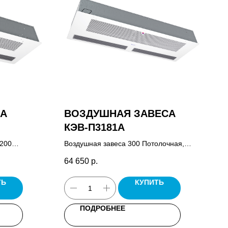
СА
ВОЗДУШНАЯ ЗАВЕСА
КЭВ-П3181A
 200
Воздушная завеса 300 Потолочная,
ния завесой
пульт управления завесой HL10,
64 650
р.
паспорт.
ТЬ
КУПИТЬ
ПОДРОБНЕЕ