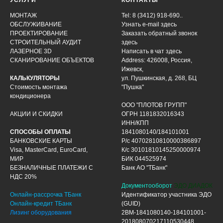
УСЛУГИ
КОНТАКТЫ
МОНТАЖ
Tel: 8 (3412) 918-690..
ОБСЛУЖИВАНИЕ
Узнать e-mail здесь
ПРОЕКТИРОВАНИЕ
Заказать обратный звонок
СТРОИТЕЛЬНЫЙ АУДИТ
здесь
ЛАЗЕРНОЕ 3D
Написать в чат
здесь
СКАНИРОВАНИЕ ОБЪЕКТОВ
Address: 426008, Россия,
Ижевск,
КАЛЬКУЛЯТОРЫ
ул. Пушкинская, д. 268, БЦ
Стоимость монтажа
"Пушка"
кондиционера
ООО "ПЛОТОВ ГРУПП"
АКЦИИ И СКИДКИ
ОГРН 1181832016343
ИНН/КПП
СПОСОБЫ ОПЛАТЫ
1841080140/184101001
БАНКОВСКИЕ КАРТЫ
Р/с 40702810810000386897
Visa, MasterCard, EuroCard,
К/с 30101810145250000974
МИР
БИК 044525974
БЕЗНАЛИЧНЫЕ ПЛАТЕЖИ С
Банк АО "ТБанк"
НДС 20%
Документооборот
ЭДО ДИАДОК
Онлайн-рассрочка ТБанк
Идентификатор участника ЭДО
Онлайн-кредит ТБанк
(GUID)
Лизинг оборудования
2BM-1841080140-184101001-
201808070217110530448