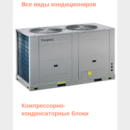
Все виды кондициониров
Компрессорно-
конденсаторные блоки