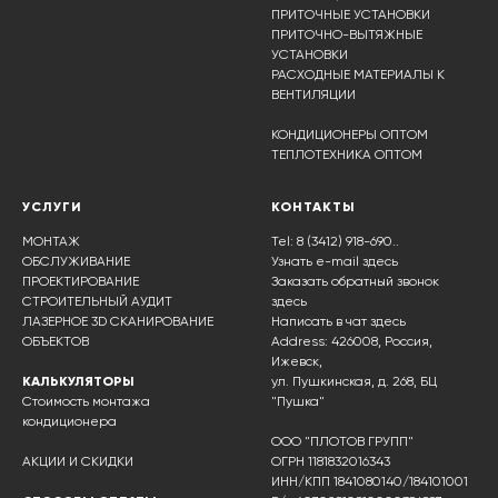
ПРИТОЧНЫЕ УСТАНОВКИ
ПРИТОЧНО-ВЫТЯЖНЫЕ
УСТАНОВКИ
РАСХОДНЫЕ МАТЕРИАЛЫ К
ВЕНТИЛЯЦИИ
КОНДИЦИОНЕРЫ ОПТОМ
ТЕПЛОТЕХНИКА ОПТОМ
УСЛУГИ
КОНТАКТЫ
МОНТАЖ
Tel: 8 (3412) 918-690..
ОБСЛУЖИВАНИЕ
Узнать e-mail здесь
ПРОЕКТИРОВАНИЕ
Заказать обратный звонок
СТРОИТЕЛЬНЫЙ АУДИТ
здесь
ЛАЗЕРНОЕ 3D СКАНИРОВАНИЕ
Написать в чат
здесь
ОБЪЕКТОВ
Address: 426008, Россия,
Ижевск,
КАЛЬКУЛЯТОРЫ
ул. Пушкинская, д. 268, БЦ
Стоимость монтажа
"Пушка"
кондиционера
ООО "ПЛОТОВ ГРУПП"
АКЦИИ И СКИДКИ
ОГРН 1181832016343
ИНН/КПП 1841080140/184101001