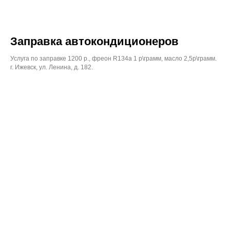
Заправка автокондиционеров
Услуга по заправке 1200 р., фреон R134а 1 р\грамм, масло 2,5р\грамм.
г. Ижевск, ул. Ленина, д. 182.