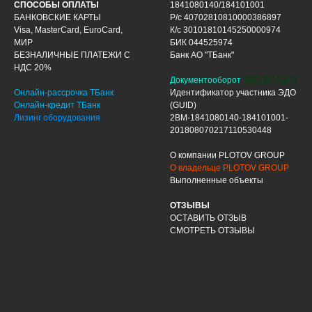
СПОСОБЫ ОПЛАТЫ
1841080140/184101001
БАНКОВСКИЕ КАРТЫ
Р/с 40702810810000386897
Visa, MasterCard, EuroCard,
К/с 30101810145250000974
МИР
БИК 044525974
БЕЗНАЛИЧНЫЕ ПЛАТЕЖИ С
Банк АО "ТБанк"
НДС 20%
Документооборот
ЭДО ДИАДОК
Онлайн-рассрочка ТБанк
Идентификатор участника ЭДО
Онлайн-кредит ТБанк
(GUID)
Лизинг оборудования
2BM-1841080140-184101001-
201808070217110530448
О компании PLOTOV GROUP
О владельце PLOTOV GROUP
Выполненные объекты
ОТЗЫВЫ
ОСТАВИТЬ ОТЗЫВ
СМОТРЕТЬ ОТЗЫВЫ