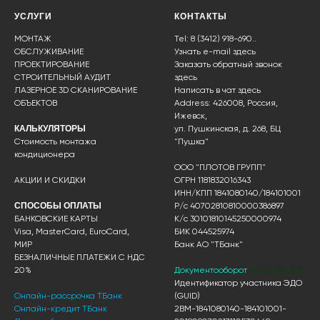
УСЛУГИ
КОНТАКТЫ
МОНТАЖ
Tel: 8 (3412) 918-690..
ОБСЛУЖИВАНИЕ
Узнать e-mail здесь
ПРОЕКТИРОВАНИЕ
Заказать обратный звонок
СТРОИТЕЛЬНЫЙ АУДИТ
здесь
ЛАЗЕРНОЕ 3D СКАНИРОВАНИЕ
Написать в чат
здесь
ОБЪЕКТОВ
Address: 426008, Россия,
Ижевск,
КАЛЬКУЛЯТОРЫ
ул. Пушкинская, д. 268, БЦ
Стоимость монтажа
"Пушка"
кондиционера
ООО "ПЛОТОВ ГРУПП"
АКЦИИ И СКИДКИ
ОГРН 1181832016343
ИНН/КПП 1841080140/184101001
СПОСОБЫ ОПЛАТЫ
Р/с 40702810810000386897
БАНКОВСКИЕ КАРТЫ
К/с 30101810145250000974
Visa, MasterCard, EuroCard,
БИК 044525974
МИР
Банк АО "ТБанк"
БЕЗНАЛИЧНЫЕ ПЛАТЕЖИ С НДС
20%
Документооборот
ЭДО ДИАДОК
Идентификатор участника ЭДО
Онлайн-рассрочка ТБанк
(GUID)
Онлайн-кредит ТБанк
2BM-1841080140-184101001-