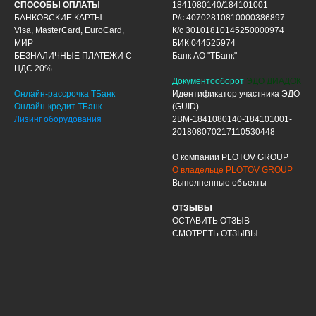
СПОСОБЫ ОПЛАТЫ
1841080140/184101001
БАНКОВСКИЕ КАРТЫ
Р/с 40702810810000386897
Visa, MasterCard, EuroCard,
К/с 30101810145250000974
МИР
БИК 044525974
БЕЗНАЛИЧНЫЕ ПЛАТЕЖИ С
Банк АО "ТБанк"
НДС 20%
Документооборот
ЭДО ДИАДОК
Онлайн-рассрочка ТБанк
Идентификатор участника ЭДО
Онлайн-кредит ТБанк
(GUID)
Лизинг оборудования
2BM-1841080140-184101001-
201808070217110530448
О компании PLOTOV GROUP
О владельце PLOTOV GROUP
Выполненные объекты
ОТЗЫВЫ
ОСТАВИТЬ ОТЗЫВ
СМОТРЕТЬ ОТЗЫВЫ