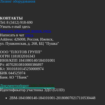
Лизинг оборудования
КОНТАКТЫ
Tel: 8 (3412) 918-690
Узнать e-mail здесь
Заказать обратный звонок здесь
Написать в чат
здесь
Address: 426008, Россия, Ижевск,
ул. Пушкинская, д. 268, БЦ "Пушка"
ООО "ПЛОТОВ ГРУПП"
ОГРН 1181832016343
ИНН/КПП 1841080140/184101001
Р/с 40702810810000386897
К/с 30101810145250000974
БИК 044525974
Банк АО "ТБанк"
Документооборот
ЭДО ДИАДОК
Идентификатор участника ЭДО (GUID)
2BM-1841080140-184101001-201808070217110530448