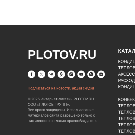
PLOTOV.RU
КАТА
КОНДИ
ТЕПЛО
АКСЕСС
РАСХОД
КОНДИ
Подписаться на новости, акции скидки
© 2026 Интернет-магазин PLOTOV.RU
КОНВЕ
ООО «ПЛОТОВ ГРУПП».
ТЕПЛО
Все права защищены. Использование
ТЕПЛОВ
материалов сайта разрешено только с
ТЕПЛО
письменного согласия правообладателя.
ТЕПЛО
ТЕПЛОВ