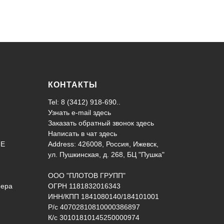
КОНТАКТЫ
Tel: 8 (3412) 918-690..
Узнать e-mail здесь
Заказать обратный звонок здесь
Написать в чат
здесь
ИЕ
Address: 426008, Россия, Ижевск,
ул. Пушкинская, д. 268, БЦ "Пушка"
ООО "ПЛОТОВ ГРУПП"
нера
ОГРН 1181832016343
ИНН/КПП 1841080140/184101001
Р/с 40702810810000386897
К/с 30101810145250000974