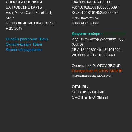
СПОСОБЫ ОПЛАТЫ
1841080140/184101001
БАНКОВСКИЕ КАРТЫ
Р/с 40702810810000386897
Visa, MasterCard, EuroCard,
К/с 30101810145250000974
МИР
БИК 044525974
БЕЗНАЛИЧНЫЕ ПЛАТЕЖИ С
Банк АО "ТБанк"
НДС 20%
Документооборот
ЭДО ДИАДОК
Онлайн-рассрочка ТБанк
Идентификатор участника ЭДО
Онлайн-кредит ТБанк
(GUID)
Лизинг оборудования
2BM-1841080140-184101001-
201808070217110530448
О компании PLOTOV GROUP
О владельце PLOTOV GROUP
Выполненные объекты
ОТЗЫВЫ
ОСТАВИТЬ ОТЗЫВ
СМОТРЕТЬ ОТЗЫВЫ