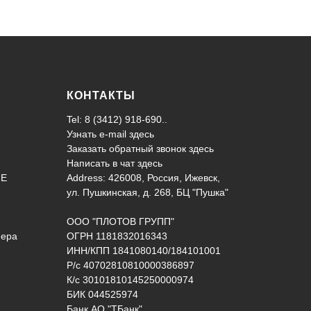
КОНТАКТЫ
Tel: 8 (3412) 918-690..
Узнать e-mail здесь
Заказать обратный звонок здесь
Написать в чат
здесь
ИЕ
Address: 426008, Россия, Ижевск,
ул. Пушкинская, д. 268, БЦ "Пушка"
ООО "ПЛОТОВ ГРУПП"
нера
ОГРН 1181832016343
ИНН/КПП 1841080140/184101001
Р/с 40702810810000386897
К/с 30101810145250000974
БИК 044525974
Банк АО "ТБанк"