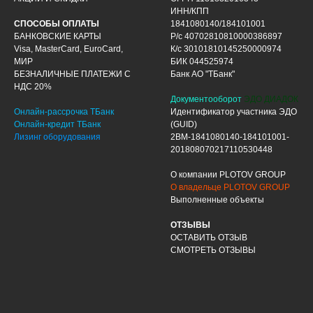
ИНН/КПП
СПОСОБЫ ОПЛАТЫ
1841080140/184101001
БАНКОВСКИЕ КАРТЫ
Р/с 40702810810000386897
Visa, MasterCard, EuroCard,
К/с 30101810145250000974
МИР
БИК 044525974
БЕЗНАЛИЧНЫЕ ПЛАТЕЖИ С
Банк АО "ТБанк"
НДС 20%
Документооборот
ЭДО ДИАДОК
Онлайн-рассрочка ТБанк
Идентификатор участника ЭДО
Онлайн-кредит ТБанк
(GUID)
Лизинг оборудования
2BM-1841080140-184101001-
201808070217110530448
О компании PLOTOV GROUP
О владельце PLOTOV GROUP
Выполненные объекты
ОТЗЫВЫ
ОСТАВИТЬ ОТЗЫВ
СМОТРЕТЬ ОТЗЫВЫ