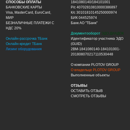
СПОСОБЫ ОПЛАТЫ
1841080140/184101001
БАНКОВСКИЕ КАРТЫ
Р/с 40702810810000386897
Visa, MasterCard, EuroCard,
К/с 30101810145250000974
МИР
БИК 044525974
БЕЗНАЛИЧНЫЕ ПЛАТЕЖИ С
Банк АО "ТБанк"
НДС 20%
Документооборот
ЭДО ДИАДОК
Онлайн-рассрочка ТБанк
Идентификатор участника ЭДО
Онлайн-кредит ТБанк
(GUID)
Лизинг оборудования
2BM-1841080140-184101001-
201808070217110530448
О компании PLOTOV GROUP
О владельце PLOTOV GROUP
Выполненные объекты
ОТЗЫВЫ
ОСТАВИТЬ ОТЗЫВ
СМОТРЕТЬ ОТЗЫВЫ