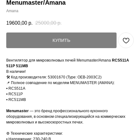
Menumaster/Amana
Amana
19600,00
р.
25000,00
р.
КУПИТЬ
Вентилятор для микроволновых печей Menumaster/Amana
RCS511A
511P 511MB
В наличии!
🛠️ Код производителя: 53001670 (Type: OEB-2003C2)
📌 Полное совпадение по моделям MENUMASTER (AMANA):
• RСS511A
• RС511P
• RС511MB
Menumaster
— это бренд профессионального кухонного
оборудования, в основном специализирующийся на коммерческих
микроволновых и высокоскоростных печах.
⚙️ Технические характеристики:
• Напряжение: 230-240 В