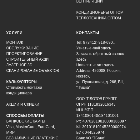
ВЕНТИЛЯЦИИ
КОНДИЦИОНЕРЫ ОПТОМ
ТЕПЛОТЕХНИКА ОПТОМ
УСЛУГИ
КОНТАКТЫ
МОНТАЖ
Tel: 8 (3412) 918-690..
ОБСЛУЖИВАНИЕ
Узнать e-mail здесь
ПРОЕКТИРОВАНИЕ
Заказать обратный звонок
СТРОИТЕЛЬНЫЙ АУДИТ
здесь
ЛАЗЕРНОЕ 3D
Написать в чат
здесь
СКАНИРОВАНИЕ ОБЪЕКТОВ
Address: 426008, Россия,
Ижевск,
КАЛЬКУЛЯТОРЫ
ул. Пушкинская, д. 268, БЦ
Стоимость монтажа
"Пушка"
кондиционера
ООО "ПЛОТОВ ГРУПП"
АКЦИИ И СКИДКИ
ОГРН 1181832016343
ИНН/КПП
СПОСОБЫ ОПЛАТЫ
1841080140/184101001
БАНКОВСКИЕ КАРТЫ
Р/с 40702810810000386897
Visa, MasterCard, EuroCard,
К/с 30101810145250000974
МИР
БИК 044525974
БЕЗНАЛИЧНЫЕ ПЛАТЕЖИ С
Банк АО "ТБанк"