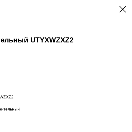
ительный UTYXWZXZ2
XWZXZ2
инительный