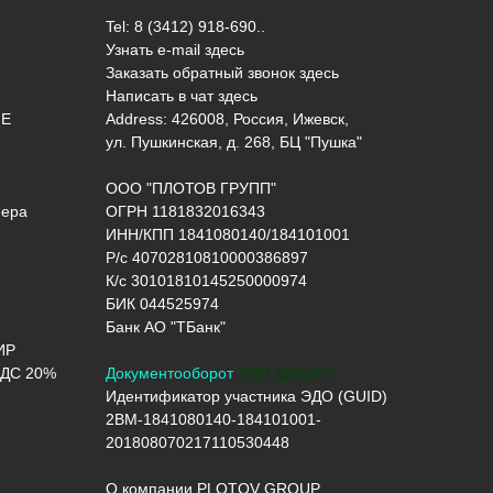
Tel: 8 (3412) 918-690..
Узнать e-mail здесь
Заказать обратный звонок здесь
Написать в чат
здесь
ИЕ
Address: 426008, Россия, Ижевск,
ул. Пушкинская, д. 268, БЦ "Пушка"
ООО "ПЛОТОВ ГРУПП"
нера
ОГРН 1181832016343
ИНН/КПП 1841080140/184101001
Р/с 40702810810000386897
К/с 30101810145250000974
БИК 044525974
Банк АО "ТБанк"
ИР
ДС 20%
Документооборот
ЭДО ДИАДОК
Идентификатор участника ЭДО (GUID)
2BM-1841080140-184101001-
201808070217110530448
О компании PLOTOV GROUP