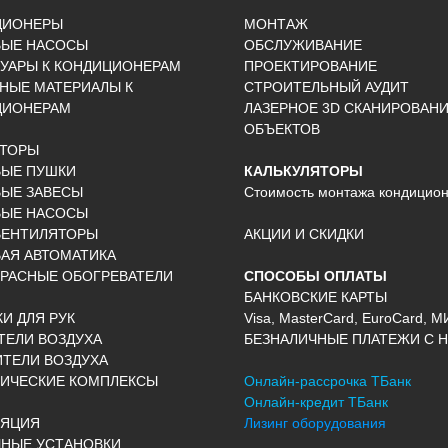
ЦИОНЕРЫ
МОНТАЖ
ВЫЕ НАСОСЫ
ОБСЛУЖИВАНИЕ
УАРЫ К КОНДИЦИОНЕРАМ
ПРОЕКТИРОВАНИЕ
НЫЕ МАТЕРИАЛЫ К
СТРОИТЕЛЬНЫЙ АУДИТ
ЦИОНЕРАМ
ЛАЗЕРНОЕ 3D СКАНИРОВАН
ОБЪЕКТОВ
КТОРЫ
ВЫЕ ПУШКИ
КАЛЬКУЛЯТОРЫ
ЫЕ ЗАВЕСЫ
Стоимость монтажа кондицио
ВЫЕ НАСОСЫ
ВЕНТИЛЯТОРЫ
АКЦИИ И СКИДКИ
АЯ АВТОМАТИКА
РАСНЫЕ ОБОГРЕВАТЕЛИ
СПОСОБЫ ОПЛАТЫ
БАНКОВСКИЕ КАРТЫ
И ДЛЯ РУК
Visa, MasterCard, EuroCard, М
ЕЛИ ВОЗДУХА
БЕЗНАЛИЧНЫЕ ПЛАТЕЖИ С Н
ТЕЛИ ВОЗДУХА
ИЧЕСКИЕ КОМПЛЕКСЫ
Онлайн-рассрочка ТБанк
Онлайн-кредит ТБанк
ЛЯЦИЯ
Лизинг оборудования
НЫЕ УСТАНОВКИ