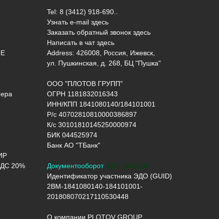
Tel: 8 (3412) 918-690..
Узнать e-mail здесь
Заказать обратный звонок здесь
Написать в чат
здесь
ИЕ
Address: 426008, Россия, Ижевск,
ул. Пушкинская, д. 268, БЦ "Пушка"
ООО "ПЛОТОВ ГРУПП"
нера
ОГРН 1181832016343
ИНН/КПП 1841080140/184101001
Р/с 40702810810000386897
К/с 30101810145250000974
БИК 044525974
Банк АО "ТБанк"
ИР
ДС 20%
Документооборот
ЭДО ДИАДОК
Идентификатор участника ЭДО (GUID)
2BM-1841080140-184101001-
201808070217110530448
О компании PLOTOV GROUP