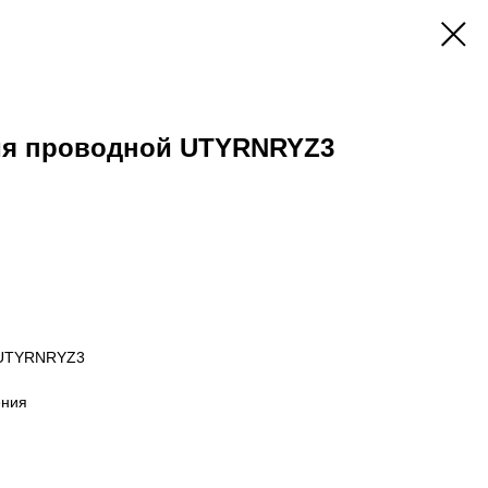
ия проводной UTYRNRYZ3
 UTYRNRYZ3
ения