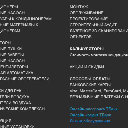
ЦИОНЕРЫ
МОНТАЖ
ВЫЕ НАСОСЫ
ОБСЛУЖИВАНИЕ
УАРЫ К КОНДИЦИОНЕРАМ
ПРОЕКТИРОВАНИЕ
НЫЕ МАТЕРИАЛЫ К
СТРОИТЕЛЬНЫЙ АУДИТ
ЦИОНЕРАМ
ЛАЗЕРНОЕ 3D СКАНИРОВАН
ОБЪЕКТОВ
КТОРЫ
ВЫЕ ПУШКИ
КАЛЬКУЛЯТОРЫ
ЫЕ ЗАВЕСЫ
Стоимость монтажа кондицио
ВЫЕ НАСОСЫ
ВЕНТИЛЯТОРЫ
АКЦИИ И СКИДКИ
АЯ АВТОМАТИКА
РАСНЫЕ ОБОГРЕВАТЕЛИ
СПОСОБЫ ОПЛАТЫ
БАНКОВСКИЕ КАРТЫ
И ДЛЯ РУК
Visa, MasterCard, EuroCard, М
ЕЛИ ВОЗДУХА
БЕЗНАЛИЧНЫЕ ПЛАТЕЖИ С Н
ТЕЛИ ВОЗДУХА
ИЧЕСКИЕ КОМПЛЕКСЫ
Онлайн-рассрочка ТБанк
Онлайн-кредит ТБанк
ЛЯЦИЯ
Лизинг оборудования
НЫЕ УСТАНОВКИ