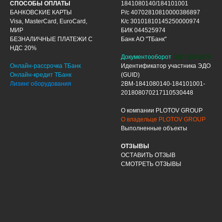
СПОСОБЫ ОПЛАТЫ
1841080140/184101001
БАНКОВСКИЕ КАРТЫ
Р/с 40702810810000386897
Visa, MasterCard, EuroCard,
К/с 30101810145250000974
МИР
БИК 044525974
БЕЗНАЛИЧНЫЕ ПЛАТЕЖИ С
Банк АО "ТБанк"
НДС 20%
Документооборот
ЭДО ДИАДОК
Онлайн-рассрочка ТБанк
Идентификатор участника ЭДО
Онлайн-кредит ТБанк
(GUID)
Лизинг оборудования
2BM-1841080140-184101001-
201808070217110530448
О компании PLOTOV GROUP
О владельце PLOTOV GROUP
Выполненные объекты
ОТЗЫВЫ
ОСТАВИТЬ ОТЗЫВ
СМОТРЕТЬ ОТЗЫВЫ