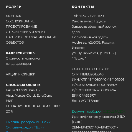
УСЛУГИ
КОНТАКТЫ
МОНТАЖ
Tel: 8 (3412) 918-690..
ОБСЛУЖИВАНИЕ
Узнать e-mail здесь
ПРОЕКТИРОВАНИЕ
Заказать обратный звонок
СТРОИТЕЛЬНЫЙ АУДИТ
здесь
ЛАЗЕРНОЕ 3D СКАНИРОВАНИЕ
Написать в чат
здесь
ОБЪЕКТОВ
Address: 426008, Россия,
Ижевск,
КАЛЬКУЛЯТОРЫ
ул. Пушкинская, д. 268, БЦ
Стоимость монтажа
"Пушка"
кондиционера
ООО "ПЛОТОВ ГРУПП"
АКЦИИ И СКИДКИ
ОГРН 1181832016343
ИНН/КПП 1841080140/184101001
СПОСОБЫ ОПЛАТЫ
Р/с 40702810810000386897
БАНКОВСКИЕ КАРТЫ
К/с 30101810145250000974
Visa, MasterCard, EuroCard,
БИК 044525974
МИР
Банк АО "ТБанк"
БЕЗНАЛИЧНЫЕ ПЛАТЕЖИ С НДС
20%
Документооборот
ЭДО ДИАДОК
Идентификатор участника ЭДО
Онлайн-рассрочка ТБанк
(GUID)
Онлайн-кредит ТБанк
2BM-1841080140-184101001-