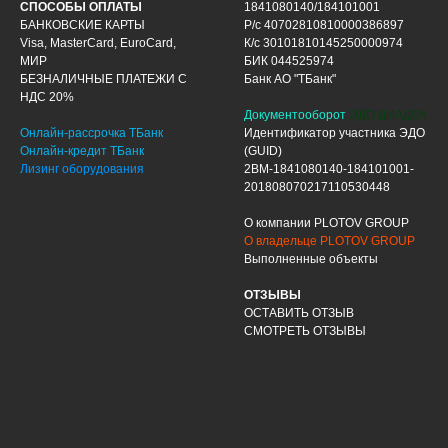
СПОСОБЫ ОПЛАТЫ
1841080140/184101001
БАНКОВСКИЕ КАРТЫ
Р/с 40702810810000386897
Visa, MasterCard, EuroCard,
К/с 30101810145250000974
МИР
БИК 044525974
БЕЗНАЛИЧНЫЕ ПЛАТЕЖИ С
Банк АО "ТБанк"
НДС 20%
Документооборот
ЭДО ДИАДОК
Онлайн-рассрочка ТБанк
Идентификатор участника ЭДО
Онлайн-кредит ТБанк
(GUID)
Лизинг оборудования
2BM-1841080140-184101001-
201808070217110530448
О компании PLOTOV GROUP
О владельце PLOTOV GROUP
Выполненные объекты
ОТЗЫВЫ
ОСТАВИТЬ ОТЗЫВ
СМОТРЕТЬ ОТЗЫВЫ