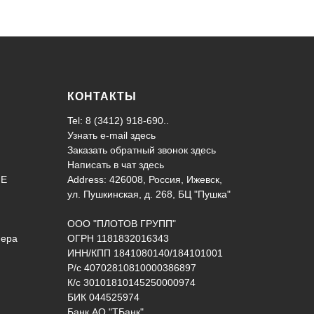
КОНТАКТЫ
Tel: 8 (3412) 918-690..
Узнать e-mail здесь
Заказать обратный звонок здесь
Написать в чат
здесь
ИЕ
Address: 426008, Россия, Ижевск,
ул. Пушкинская, д. 268, БЦ "Пушка"
ООО "ПЛОТОВ ГРУПП"
нера
ОГРН 1181832016343
ИНН/КПП 1841080140/184101001
Р/с 40702810810000386897
К/с 30101810145250000974
БИК 044525974
Банк АО "ТБанк"