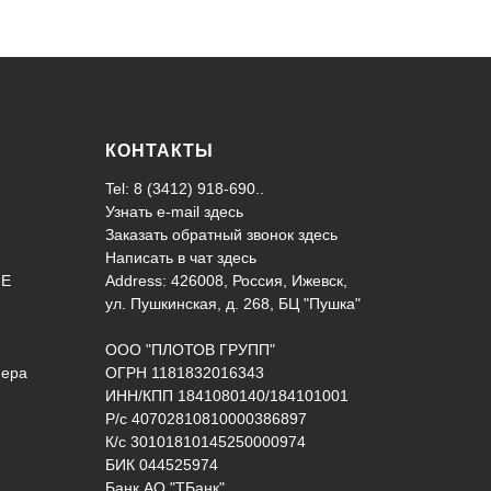
КОНТАКТЫ
Tel: 8 (3412) 918-690..
Узнать e-mail здесь
Заказать обратный звонок здесь
Написать в чат
здесь
ИЕ
Address: 426008, Россия, Ижевск,
ул. Пушкинская, д. 268, БЦ "Пушка"
ООО "ПЛОТОВ ГРУПП"
нера
ОГРН 1181832016343
ИНН/КПП 1841080140/184101001
Р/с 40702810810000386897
К/с 30101810145250000974
БИК 044525974
Банк АО "ТБанк"