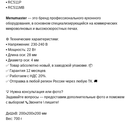
• RС511P
• RС511MB
Menumaster
— это бренд профессионального кухонного
оборудования, в основном специализирующийся на коммерческих
микроволновых и высокоскоростных печах.
⚙️ Технические характеристики:
• Напряжение: 230-240 В
• Мощность: 22 Вт
• Длина оси: 28 мм
• Диаметр оси: 4 мм
✅ Товар абсолютно новый, в заводской упаковке. 📦
✅ Гарантия 12 месяцев.
✅ Работаем с НДС 20%.
✅ Отправка в любой регион России через любую ТК. 🚚
💡 Нужна консультация или фото?
Задавайте вопросы — предоставим дополнительные фото и поможем
с выбором! 📞Звоните \ пишите!
ДxШxВ: 200x200x200 мм
Вес: 700 г