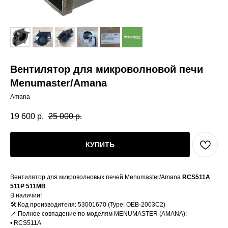
Вентилятор для микроволновой печи
Menumaster/Amana
Amana
19 600
р.
25 000
р.
КУПИТЬ
Вентилятор для микроволновых печей Menumaster/Amana
RCS511A
511P 511MB
В наличии!
🛠️ Код производителя: 53001670 (Type: OEB-2003C2)
📌 Полное совпадение по моделям MENUMASTER (AMANA):
• RСS511A