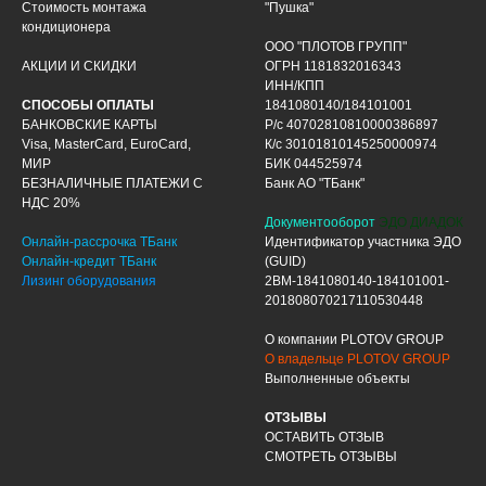
Стоимость монтажа
"Пушка"
кондиционера
ООО "ПЛОТОВ ГРУПП"
АКЦИИ И СКИДКИ
ОГРН 1181832016343
ИНН/КПП
СПОСОБЫ ОПЛАТЫ
1841080140/184101001
БАНКОВСКИЕ КАРТЫ
Р/с 40702810810000386897
Visa, MasterCard, EuroCard,
К/с 30101810145250000974
МИР
БИК 044525974
БЕЗНАЛИЧНЫЕ ПЛАТЕЖИ С
Банк АО "ТБанк"
НДС 20%
Документооборот
ЭДО ДИАДОК
Онлайн-рассрочка ТБанк
Идентификатор участника ЭДО
Онлайн-кредит ТБанк
(GUID)
Лизинг оборудования
2BM-1841080140-184101001-
201808070217110530448
О компании PLOTOV GROUP
О владельце PLOTOV GROUP
Выполненные объекты
ОТЗЫВЫ
ОСТАВИТЬ ОТЗЫВ
СМОТРЕТЬ ОТЗЫВЫ