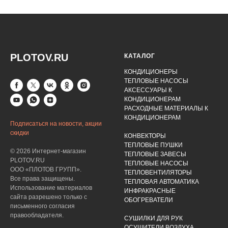
PLOTOV.RU
КАТАЛОГ
КОНДИЦИОНЕРЫ
ТЕПЛОВЫЕ НАСОСЫ
АКСЕССУАРЫ К
КОНДИЦИОНЕРАМ
РАСХОДНЫЕ МАТЕРИАЛЫ К
КОНДИЦИОНЕРАМ
Подписаться на новости, акции
скидки
КОНВЕКТОРЫ
ТЕПЛОВЫЕ ПУШКИ
© 2026 Интернет-магазин
ТЕПЛОВЫЕ ЗАВЕСЫ
PLOTOV.RU
ТЕПЛОВЫЕ НАСОСЫ
ООО «ПЛОТОВ ГРУПП».
ТЕПЛОВЕНТИЛЯТОРЫ
Все права защищены.
ТЕПЛОВАЯ АВТОМАТИКА
Использование материалов
ИНФРАКРАСНЫЕ
сайта разрешено только с
ОБОГРЕВАТЕЛИ
письменного согласия
правообладателя.
СУШИЛКИ ДЛЯ РУК
ОСУШИТЕЛИ ВОЗДУХА