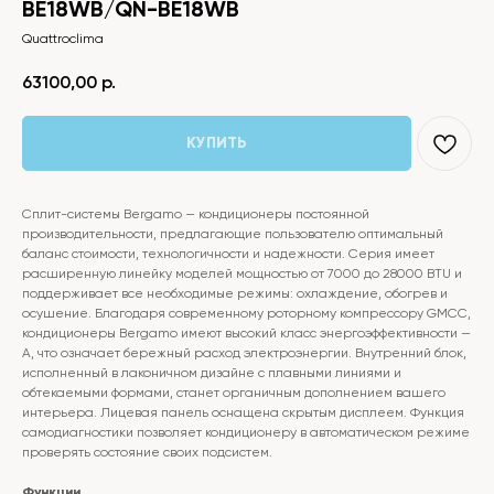
BE18WB/QN-BE18WB
Quattroclima
63100,00
р.
КУПИТЬ
Сплит-системы Bergamo — кондиционеры постоянной
производительности, предлагающие пользователю оптимальный
баланс стоимости, технологичности и надежности. Серия имеет
расширенную линейку моделей мощностью от 7000 до 28000 BTU и
поддерживает все необходимые режимы: охлаждение, обогрев и
осушение. Благодаря современному роторному компрессору GMCC,
кондиционеры Bergamo имеют высокий класс энергоэффективности —
A, что означает бережный расход электроэнергии. Внутренний блок,
исполненный в лаконичном дизайне с плавными линиями и
обтекаемыми формами, станет органичным дополнением вашего
интерьера. Лицевая панель оснащена скрытым дисплеем. Функция
самодиагностики позволяет кондиционеру в автоматическом режиме
проверять состояние своих подсистем.
Функции