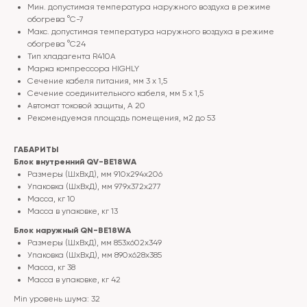
Мин. допустимая температура наружного воздуха в режиме
обогрева °С-7
Макс. допустимая температура наружного воздуха в режиме
обогрева °С24
Тип хладагента R410A
Марка компрессора HIGHLY
Сечение кабеля питания, мм 3 х 1,5
Сечение соединительного кабеля, мм 5 х 1,5
Автомат токовой защиты, A 20
Рекомендуемая площадь помещения, м2 до 53
ГАБАРИТЫ
Блок внутренний QV-BE18WA
Размеры (ШхВхД), мм 910x294x206
Упаковка (ШхВхД), мм 979x372x277
Масса, кг 10
Масса в упаковке, кг 13
Блок наружный QN-BE18WA
Размеры (ШхВхД), мм 853x602x349
Упаковка (ШхВхД), мм 890x628x385
Масса, кг 38
Масса в упаковке, кг 42
Min уровень шума: 32