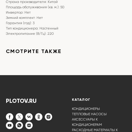
Страна производителя: Китай
Площадь обслуживания (кв. м.): 50
Инвертор: Нет
Зимний комплект: Нет
Гарантия (год): 3
Тип кондиционера: Настенный
Электропитание (В/Гц): 220
СМОТРИТЕ ТАКЖЕ
PLOTOV.RU
КАТАЛОГ
КОНДИЦИОНЕРЫ
ТЕПЛОВЫЕ НАСОСЫ
АКСЕССУАРЫ К
КОНДИЦИОНЕРАМ
РАСХОДНЫЕ МАТЕРИАЛЫ К