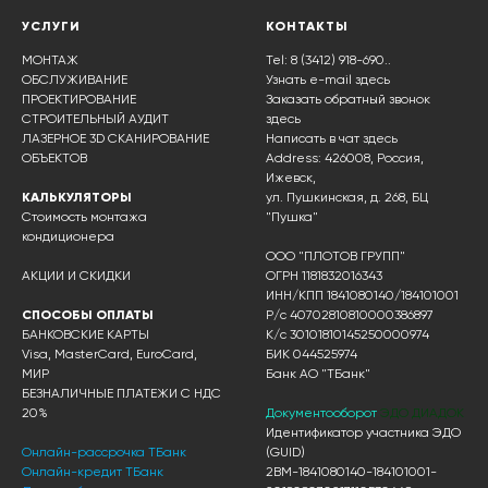
УСЛУГИ
КОНТАКТЫ
МОНТАЖ
Tel: 8 (3412) 918-690..
ОБСЛУЖИВАНИЕ
Узнать e-mail здесь
ПРОЕКТИРОВАНИЕ
Заказать обратный звонок
СТРОИТЕЛЬНЫЙ АУДИТ
здесь
ЛАЗЕРНОЕ 3D СКАНИРОВАНИЕ
Написать в чат
здесь
ОБЪЕКТОВ
Address: 426008, Россия,
Ижевск,
КАЛЬКУЛЯТОРЫ
ул. Пушкинская, д. 268, БЦ
Стоимость монтажа
"Пушка"
кондиционера
ООО "ПЛОТОВ ГРУПП"
АКЦИИ И СКИДКИ
ОГРН 1181832016343
ИНН/КПП 1841080140/184101001
СПОСОБЫ ОПЛАТЫ
Р/с 40702810810000386897
БАНКОВСКИЕ КАРТЫ
К/с 30101810145250000974
Visa, MasterCard, EuroCard,
БИК 044525974
МИР
Банк АО "ТБанк"
БЕЗНАЛИЧНЫЕ ПЛАТЕЖИ С НДС
20%
Документооборот
ЭДО ДИАДОК
Идентификатор участника ЭДО
Онлайн-рассрочка ТБанк
(GUID)
Онлайн-кредит ТБанк
2BM-1841080140-184101001-