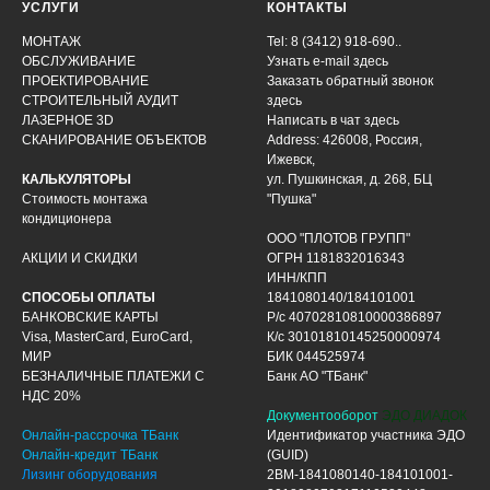
УСЛУГИ
КОНТАКТЫ
МОНТАЖ
Tel: 8 (3412) 918-690..
ОБСЛУЖИВАНИЕ
Узнать e-mail здесь
ПРОЕКТИРОВАНИЕ
Заказать обратный звонок
СТРОИТЕЛЬНЫЙ АУДИТ
здесь
ЛАЗЕРНОЕ 3D
Написать в чат
здесь
СКАНИРОВАНИЕ ОБЪЕКТОВ
Address: 426008, Россия,
Ижевск,
КАЛЬКУЛЯТОРЫ
ул. Пушкинская, д. 268, БЦ
Стоимость монтажа
"Пушка"
кондиционера
ООО "ПЛОТОВ ГРУПП"
АКЦИИ И СКИДКИ
ОГРН 1181832016343
ИНН/КПП
СПОСОБЫ ОПЛАТЫ
1841080140/184101001
БАНКОВСКИЕ КАРТЫ
Р/с 40702810810000386897
Visa, MasterCard, EuroCard,
К/с 30101810145250000974
МИР
БИК 044525974
БЕЗНАЛИЧНЫЕ ПЛАТЕЖИ С
Банк АО "ТБанк"
НДС 20%
Документооборот
ЭДО ДИАДОК
Онлайн-рассрочка ТБанк
Идентификатор участника ЭДО
Онлайн-кредит ТБанк
(GUID)
Лизинг оборудования
2BM-1841080140-184101001-