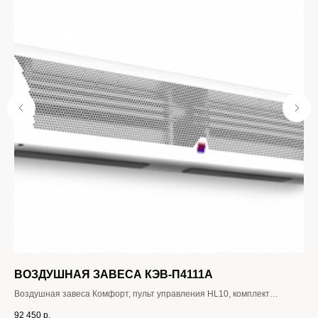
ВОЗДУШНАЯ ЗАВЕСА КЭВ-П4111A
Т
Воздушная завеса Комфорт, пульт управления HL10, комплект
Воз
крепежных кронштейнов, паспорт.
зав
92 450
р.
130