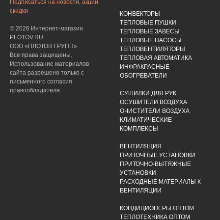
Подписаться на новости, акции
скидки
КОНВЕКТОРЫ
ТЕПЛОВЫЕ ПУШКИ
© 2026 Интернет-магазин
ТЕПЛОВЫЕ ЗАВЕСЫ
PLOTOV.RU
ТЕПЛОВЫЕ НАСОСЫ
ООО «ПЛОТОВ ГРУПП».
ТЕПЛОВЕНТИЛЯТОРЫ
Все права защищены.
ТЕПЛОВАЯ АВТОМАТИКА
Использование материалов
ИНФРАКРАСНЫЕ
сайта разрешено только с
ОБОГРЕВАТЕЛИ
письменного согласия
правообладателя.
СУШИЛКИ ДЛЯ РУК
ОСУШИТЕЛИ ВОЗДУХА
ОЧИСТИТЕЛИ ВОЗДУХА
КЛИМАТИЧЕСКИЕ
КОМПЛЕКСЫ
ВЕНТИЛЯЦИЯ
ПРИТОЧНЫЕ УСТАНОВКИ
ПРИТОЧНО-ВЫТЯЖНЫЕ
УСТАНОВКИ
РАСХОДНЫЕ МАТЕРИАЛЫ К
ВЕНТИЛЯЦИИ
КОНДИЦИОНЕРЫ ОПТОМ
ТЕПЛОТЕХНИКА ОПТОМ