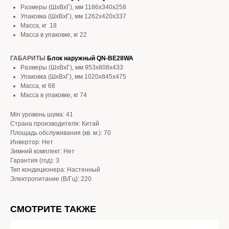
Размеры (ШхВхГ), мм 1186x340x258
Упаковка (ШхВхГ), мм 1262x420x337
Масса, кг 18
Масса в упаковке, кг 22
ГАБАРИТЫ
Блок наружный QN-BE28WA
Размеры (ШхВхГ), мм 953x808x433
Упаковка (ШхВхГ), мм 1020x845x475
Масса, кг 68
Масса в упаковке, кг 74
Min уровень шума: 41
Страна производителя: Китай
Площадь обслуживания (кв. м.): 70
Инвертор: Нет
Зимний комплект: Нет
Гарантия (год): 3
Тип кондиционера: Настенный
Электропитание (В/Гц): 220
СМОТРИТЕ ТАКЖЕ