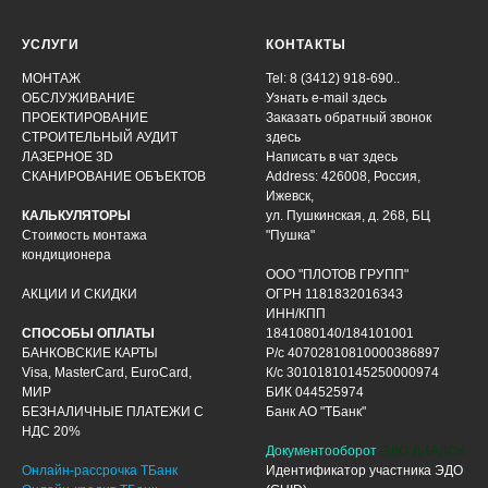
УСЛУГИ
КОНТАКТЫ
МОНТАЖ
Tel: 8 (3412) 918-690..
ОБСЛУЖИВАНИЕ
Узнать e-mail здесь
ПРОЕКТИРОВАНИЕ
Заказать обратный звонок
СТРОИТЕЛЬНЫЙ АУДИТ
здесь
ЛАЗЕРНОЕ 3D
Написать в чат
здесь
СКАНИРОВАНИЕ ОБЪЕКТОВ
Address: 426008, Россия,
Ижевск,
КАЛЬКУЛЯТОРЫ
ул. Пушкинская, д. 268, БЦ
Стоимость монтажа
"Пушка"
кондиционера
ООО "ПЛОТОВ ГРУПП"
АКЦИИ И СКИДКИ
ОГРН 1181832016343
ИНН/КПП
СПОСОБЫ ОПЛАТЫ
1841080140/184101001
БАНКОВСКИЕ КАРТЫ
Р/с 40702810810000386897
Visa, MasterCard, EuroCard,
К/с 30101810145250000974
МИР
БИК 044525974
БЕЗНАЛИЧНЫЕ ПЛАТЕЖИ С
Банк АО "ТБанк"
НДС 20%
Документооборот
ЭДО ДИАДОК
Онлайн-рассрочка ТБанк
Идентификатор участника ЭДО