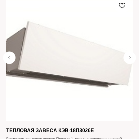
ТЕПЛОВАЯ ЗАВЕСА КЭВ-18П3026E
К