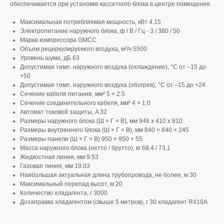
обеспечивается при установке кассетного блока в центре помещения.
Максимальная потребляемая мощность, кВт 4.15
Электропитание наружного блока, ф / В / Гц - 3 / 380 / 50
Марка компрессора GMCC
Объем рециркулируемого воздуха, м³/ч 5500
Уровень шума, дБ 63
Допустимая темп. наружного воздуха (охлаждение), °C от –15 до
+50
Допустимая темп. наружного воздуха (обогрев), °C от –15 до +24
Сечение кабеля питания, мм² 5 × 2.5
Сечение соединительного кабеля, мм² 4 × 1.0
Автомат токовой защиты, A 32
Размеры наружного блока (Ш × Г × В), мм 946 x 410 x 810
Размеры внутреннего блока (Ш × Г × В), мм 840 × 840 × 245
Размеры панели (Ш × Г × В) 950 × 950 × 55
Масса наружного блока (нетто / брутто), кг 68,4 / 73,1
Жидкостная линия, мм 9.53
Газовая линия, мм 19.03
Наибольшая актуальная длина трубопровода, не более, м 30
Максимальный перепад высот, м 20
Количество хладагента, г 3000
Дозаправка хладагентом (свыше 5 метров), г 30 хладагент R410A