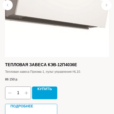
ТЕПЛОВАЯ ЗАВЕСА КЭВ-12П4036Е
В
Тепловая завеса Призма-1, пульт управления HL10.
Воз
пас
86 150
р.
110
КУПИТЬ
ПОДРОБНЕЕ