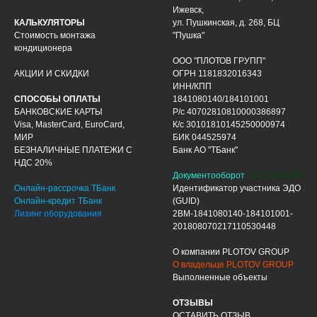
Ижевск,
КАЛЬКУЛЯТОРЫ
ул. Пушкинская, д. 268, БЦ
Стоимость монтажа
"Пушка"
кондиционера
ООО "ПЛОТОВ ГРУПП"
АКЦИИ И СКИДКИ
ОГРН 1181832016343
ИНН/КПП
СПОСОБЫ ОПЛАТЫ
1841080140/184101001
БАНКОВСКИЕ КАРТЫ
Р/с 40702810810000386897
Visa, MasterCard, EuroCard,
К/с 30101810145250000974
МИР
БИК 044525974
БЕЗНАЛИЧНЫЕ ПЛАТЕЖИ С
Банк АО "ТБанк"
НДС 20%
Документооборот
ЭДО ДИАДОК
Онлайн-рассрочка ТБанк
Идентификатор участника ЭДО
Онлайн-кредит ТБанк
(GUID)
Лизинг оборудования
2BM-1841080140-184101001-
201808070217110530448
О компании PLOTOV GROUP
О владельце PLOTOV GROUP
Выполненные объекты
ОТЗЫВЫ
ОСТАВИТЬ ОТЗЫВ