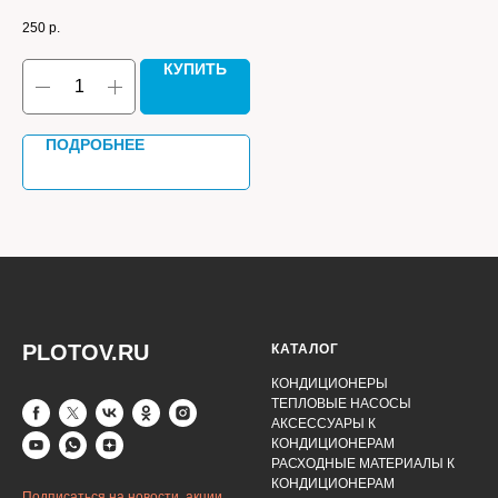
ком
250
р.
54 
КУПИТЬ
ПОДРОБНЕЕ
PLOTOV.RU
КАТАЛОГ
КОНДИЦИОНЕРЫ
ТЕПЛОВЫЕ НАСОСЫ
АКСЕССУАРЫ К
КОНДИЦИОНЕРАМ
РАСХОДНЫЕ МАТЕРИАЛЫ К
КОНДИЦИОНЕРАМ
Подписаться на новости, акции