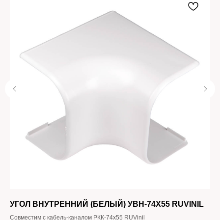
УГОЛ ВНУТРЕННИЙ (БЕЛЫЙ) УВН-74Х55 RUVINIL
Т
Совместим с кабель-каналом РКК-74х55 RUVinil
Воз