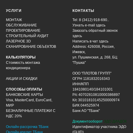
УСЛУГИ
КОНТАКТЫ
МОНТАЖ
Tel: 8 (3412) 918-690..
ОБСЛУЖИВАНИЕ
Узнать e-mail здесь
ПРОЕКТИРОВАНИЕ
Заказать обратный звонок
СТРОИТЕЛЬНЫЙ АУДИТ
здесь
ЛАЗЕРНОЕ 3D
Написать в чат
здесь
СКАНИРОВАНИЕ ОБЪЕКТОВ
Address: 426008, Россия,
Ижевск,
КАЛЬКУЛЯТОРЫ
ул. Пушкинская, д. 268, БЦ
Стоимость монтажа
"Пушка"
кондиционера
ООО "ПЛОТОВ ГРУПП"
АКЦИИ И СКИДКИ
ОГРН 1181832016343
ИНН/КПП
СПОСОБЫ ОПЛАТЫ
1841080140/184101001
БАНКОВСКИЕ КАРТЫ
Р/с 40702810810000386897
Visa, MasterCard, EuroCard,
К/с 30101810145250000974
МИР
БИК 044525974
БЕЗНАЛИЧНЫЕ ПЛАТЕЖИ С
Банк АО "ТБанк"
НДС 20%
Документооборот
ЭДО ДИАДОК
Онлайн-рассрочка ТБанк
Идентификатор участника ЭДО
Онлайн-кредит ТБанк
(GUID)