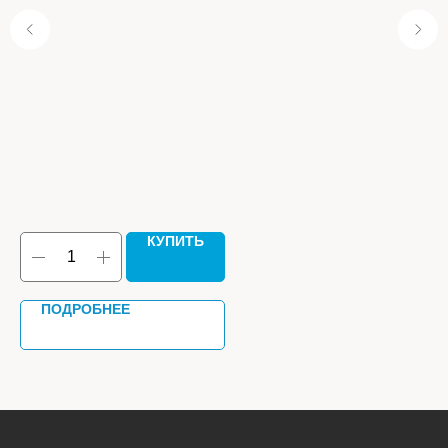
Т
Воз
ком
51 
КУПИТЬ
ПОДРОБНЕЕ