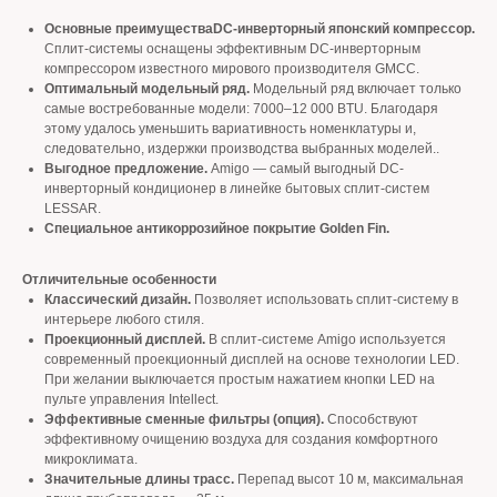
Основные преимуществаDC-инверторный японский компрессор.
Сплит-системы оснащены эффективным DC-инверторным
компрессором известного мирового производителя GMCC.
Оптимальный модельный ряд.
Модельный ряд включает только
самые востребованные модели: 7000–12 000 BTU. Благодаря
этому удалось уменьшить вариативность номенклатуры и,
следовательно, издержки производства выбранных моделей..
Выгодное предложение.
Amigo — самый выгодный DC-
инверторный кондиционер в линейке бытовых сплит-систем
LESSAR.
Специальное антикоррозийное покрытие Golden Fin.
Отличительные особенности
Классический дизайн.
Позволяет использовать сплит-систему в
интерьере любого стиля.
Проекционный дисплей.
В сплит-системе Amigo используется
современный проекционный дисплей на основе технологии LED.
При желании выключается простым нажатием кнопки LED на
пульте управления Intellect.
Эффективные сменные фильтры (опция).
Способствуют
эффективному очищению воздуха для создания комфортного
микроклимата.
Значительные длины трасс.
Перепад высот 10 м, максимальная