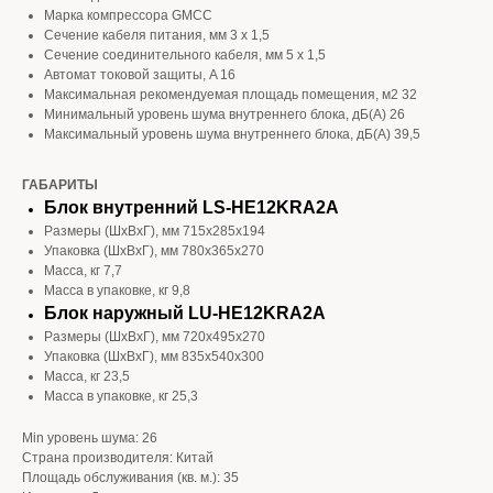
Марка компрессора GMCC
Сечение кабеля питания, мм 3 х 1,5
Сечение соединительного кабеля, мм 5 х 1,5
Автомат токовой защиты, A 16
Максимальная рекомендуемая площадь помещения, м2 32
Минимальный уровень шума внутреннего блока, дБ(А) 26
Максимальный уровень шума внутреннего блока, дБ(А) 39,5
ГАБАРИТЫ
Блок внутренний LS-HE12KRA2A
Размеры (ШхВхГ), мм 715x285x194
Упаковка (ШхВхГ), мм 780x365x270
Масса, кг 7,7
Масса в упаковке, кг 9,8
Блок наружный LU-HE12KRA2A
Размеры (ШхВхГ), мм 720x495x270
Упаковка (ШхВхГ), мм 835x540x300
Масса, кг 23,5
Масса в упаковке, кг 25,3
Min уровень шума: 26
Страна производителя: Китай
Площадь обслуживания (кв. м.): 35