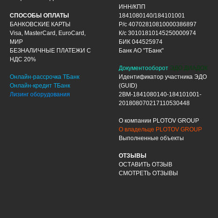
ИНН/КПП
СПОСОБЫ ОПЛАТЫ
1841080140/184101001
БАНКОВСКИЕ КАРТЫ
Р/с 40702810810000386897
Visa, MasterCard, EuroCard,
К/с 30101810145250000974
МИР
БИК 044525974
БЕЗНАЛИЧНЫЕ ПЛАТЕЖИ С
Банк АО "ТБанк"
НДС 20%
Документооборот
ЭДО ДИАДОК
Онлайн-рассрочка ТБанк
Идентификатор участника ЭДО
Онлайн-кредит ТБанк
(GUID)
Лизинг оборудования
2BM-1841080140-184101001-
201808070217110530448
О компании PLOTOV GROUP
О владельце PLOTOV GROUP
Выполненные объекты
ОТЗЫВЫ
ОСТАВИТЬ ОТЗЫВ
СМОТРЕТЬ ОТЗЫВЫ