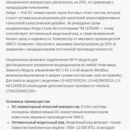
обновленного компрессора увеличилась на 20%, по сравнению с
предыдущим поколением.
Amigo — Full DC-инверторная серия бытовых сплит-систем, которая
станет оптимальным решением для ценителей энергоэффективных
технологий в классическом дизайне. За рекордные сроки
кондиционеры Amigo стали бестселлерами TM LESSAR — этому
способствует оптимальный модельный ряд, а также выверенный
баланс цены и надежности. Компрессор от мирового производителя
GMCC позволяет обеспечить экономию электроэнергии до 50% (в
сравнении с кондиционерами постоянной производительности).
Опционально возможно подключение Wi-Fi модуля для
дистанционного управления кондиционером из любой точки мира.
Заказать Модуль управления МУ-1-01 к этой модели (ModBus,
включение/выключение и авария сухими контактами, web-интерфейс)
Для работы модуля с моделями LS-HE07KRE2A, LS-HE09KRE2A, LS-
HE12KRE2A необходимо дополнительно приобрести «Кабель
17401204002105»
Основные преимущества
DC-инверторный японский компрессор.
Сплит-системы
оснащены эффективным DC-инверторным компрессором
известного мирового производителя GMCC.
Оптимальный модельный ряд.
Модельный ряд включает только
самые востребованные модели: 7000–12 000 BTU. Благодаря