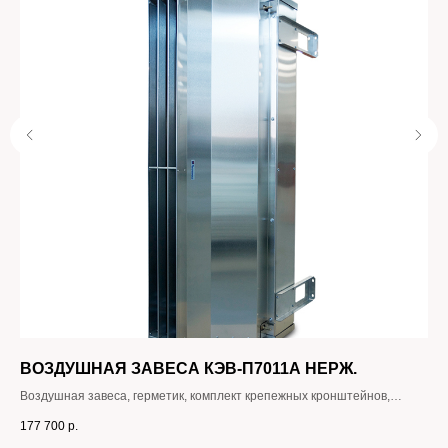
ВОЗДУШНАЯ ЗАВЕСА КЭВ-П7011A НЕРЖ.
К
BA
Воздушная завеса, герметик, комплект крепежных кронштейнов,
паспорт.
От
177 700
р.
ср