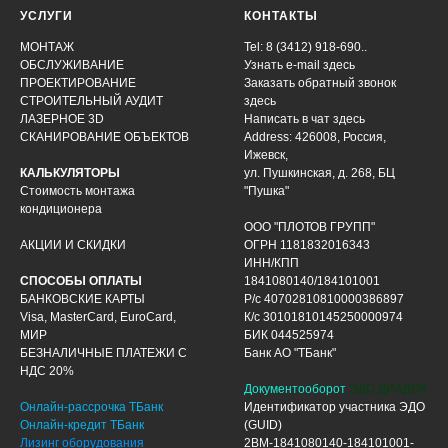
УСЛУГИ
КОНТАКТЫ
МОНТАЖ
Tel: 8 (3412) 918-690..
ОБСЛУЖИВАНИЕ
Узнать e-mail здесь
ПРОЕКТИРОВАНИЕ
Заказать обратный звонок
СТРОИТЕЛЬНЫЙ АУДИТ
здесь
ЛАЗЕРНОЕ 3D
Написать в чат
здесь
СКАНИРОВАНИЕ ОБЪЕКТОВ
Address: 426008, Россия,
Ижевск,
КАЛЬКУЛЯТОРЫ
ул. Пушкинская, д. 268, БЦ
Стоимость монтажа
"Пушка"
кондиционера
ООО "ПЛОТОВ ГРУПП"
АКЦИИ И СКИДКИ
ОГРН 1181832016343
ИНН/КПП
СПОСОБЫ ОПЛАТЫ
1841080140/184101001
БАНКОВСКИЕ КАРТЫ
Р/с 40702810810000386897
Visa, MasterCard, EuroCard,
К/с 30101810145250000974
МИР
БИК 044525974
БЕЗНАЛИЧНЫЕ ПЛАТЕЖИ С
Банк АО "ТБанк"
НДС 20%
Документооборот
ЭДО ДИАДОК
Онлайн-рассрочка ТБанк
Идентификатор участника ЭДО
Онлайн-кредит ТБанк
(GUID)
Лизинг оборудования
2BM-1841080140-184101001-