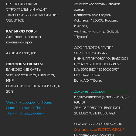
ПРОЕКТИРОВАНИЕ
Заказать обратный звонок
СТРОИТЕЛЬНЫЙ АУДИТ
здесь
ЛАЗЕРНОЕ 3D СКАНИРОВАНИЕ
Написать в чат
здесь
ОБЪЕКТОВ
Address: 426008, Россия,
Ижевск,
КАЛЬКУЛЯТОРЫ
ул. Пушкинская, д. 268, БЦ
Стоимость монтажа
"Пушка"
кондиционера
ООО "ПЛОТОВ ГРУПП"
АКЦИИ И СКИДКИ
ОГРН 1181832016343
ИНН/КПП 1841080140/184101001
СПОСОБЫ ОПЛАТЫ
Р/с 40702810810000386897
БАНКОВСКИЕ КАРТЫ
К/с 30101810145250000974
Visa, MasterCard, EuroCard,
БИК 044525974
МИР
Банк АО "ТБанк"
БЕЗНАЛИЧНЫЕ ПЛАТЕЖИ С НДС
20%
Документооборот
ЭДО ДИАДОК
Идентификатор участника ЭДО
Онлайн-рассрочка ТБанк
(GUID)
Онлайн-кредит ТБанк
2BM-1841080140-184101001-
Лизинг оборудования
201808070217110530448
О компании PLOTOV GROUP
О владельце PLOTOV GROUP
Выполненные объекты