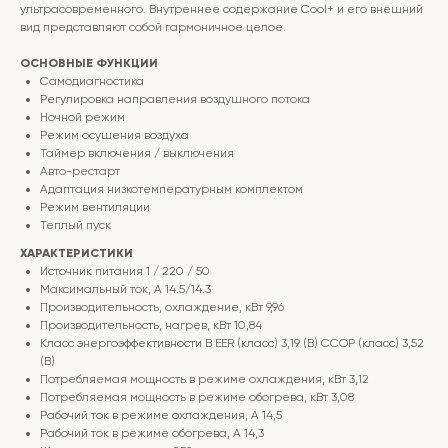
ультрасовременного. Внутреннее содержание Cool+ и его внешний
вид представляют собой гармоничное целое.
ОСНОВНЫЕ ФУНКЦИИ
Самодиагностика
Регулировка направления воздушного потока
Ночной режим
Режим осушения воздуха
Таймер включения / выключения
Авто-рестарт
Адаптация низкотемпературным комплектом
Режим вентиляции
Теплый пуск
ХАРАКТЕРИСТИКИ
Источник питания 1 / 220 / 50
Максимальный ток, А 14.5/14.3
Производительность, охлаждение, кВт 9,96
Производительность, нагрев, кВт 10,84
Класс энергоэффективности B EER (класс) 3,19 (B) СCOP (класс) 3,52
(B)
Потребляемая мощность в режиме охлаждения, кВт 3,12
Потребляемая мощность в режиме обогрева, кВт 3,08
Рабочий ток в режиме охлаждения, А 14,5
Рабочий ток в режиме обогрева, А 14,3