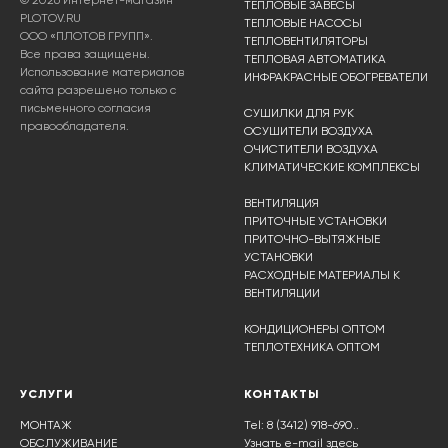
ТЕПЛОВЫЕ ЗАВЕСЫ
PLOTOV.RU
ТЕПЛОВЫЕ НАСОСЫ
ООО «ПЛОТОВ ГРУПП».
ТЕПЛОВЕНТИЛЯТОРЫ
Все права защищены.
ТЕПЛОВАЯ АВТОМАТИКА
Использование материалов
ИНФРАКРАСНЫЕ ОБОГРЕВАТЕЛИ
сайта разрешено только с
письменного согласия
СУШИЛКИ ДЛЯ РУК
правообладателя.
ОСУШИТЕЛИ ВОЗДУХА
ОЧИСТИТЕЛИ ВОЗДУХА
КЛИМАТИЧЕСКИЕ КОМПЛЕКСЫ
ВЕНТИЛЯЦИЯ
ПРИТОЧНЫЕ УСТАНОВКИ
ПРИТОЧНО-ВЫТЯЖНЫЕ
УСТАНОВКИ
РАСХОДНЫЕ МАТЕРИАЛЫ К
ВЕНТИЛЯЦИИ
КОНДИЦИОНЕРЫ ОПТОМ
ТЕПЛОТЕХНИКА ОПТОМ
УСЛУГИ
КОНТАКТЫ
МОНТАЖ
Tel: 8 (3412) 918-690..
ОБСЛУЖИВАНИЕ
Узнать e-mail здесь