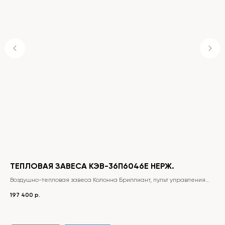
ТЕПЛОВАЯ ЗАВЕСА КЭВ-36П6046E НЕРЖ.
КО
ское
Воздушно-тепловая завеса Колонна Бриллиант, пульт управления
HL18, кабель управления 7x0,5, паспорт.
197 400
р.
781
ха