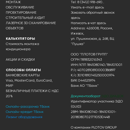
МОНТАЖ
Tel: 8 (3412) 918-690..
ОБСЛУЖИВАНИЕ
Узнать e-mail здесь
ПРОЕКТИРОВАНИЕ
Заказать обратный звонок
СТРОИТЕЛЬНЫЙ АУДИТ
здесь
ЛАЗЕРНОЕ 3D СКАНИРОВАНИЕ
Написать в чат
здесь
ОБЪЕКТОВ
Address: 426008, Россия,
Ижевск,
КАЛЬКУЛЯТОРЫ
ул. Пушкинская, д. 268, БЦ
Стоимость монтажа
"Пушка"
кондиционера
ООО "ПЛОТОВ ГРУПП"
АКЦИИ И СКИДКИ
ОГРН 1181832016343
ИНН/КПП 1841080140/184101001
СПОСОБЫ ОПЛАТЫ
Р/с 40702810810000386897
БАНКОВСКИЕ КАРТЫ
К/с 30101810145250000974
Visa, MasterCard, EuroCard,
БИК 044525974
МИР
Банк АО "ТБанк"
БЕЗНАЛИЧНЫЕ ПЛАТЕЖИ С НДС
20%
Документооборот
ЭДО ДИАДОК
Идентификатор участника ЭДО
Онлайн-рассрочка ТБанк
(GUID)
Онлайн-кредит ТБанк
2BM-1841080140-184101001-
Лизинг оборудования
201808070217110530448
О компании PLOTOV GROUP