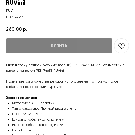
RUVinil
RUVinil
ПВС-74х55
260,00
р.
КУПИТЬ
Ввод в стену прямой 74х55 мм (белый) ПВС-74х55 RUVinil совместим с
кабель-каналом РКК-74х55 RUVinil
Применяется в качестве декоративного элемента при монтаже
кабель-каналов серии "Арктика".
Характеристики
Материал АБС-пластик
Тип аксессуара Прямой ввод в стену
ГОСТ 32126.1-2013
Ширина кабель-канала, мм 74
Высота кабель-канала, мм 55
Цвет Белый