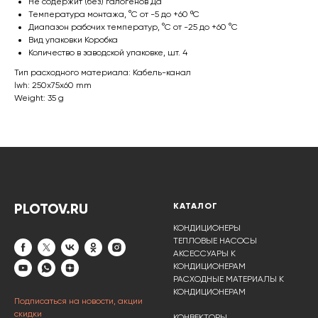
Не содержит (без) галогенов Да
Температура монтажа, °С от -5 до +60 ºС
Диапазон рабочих температур, °С от -25 до +60 °С
Вид упаковки Коробка
Количество в заводской упаковке, шт. 4
Тип расходного материала: Кабель-канал
lwh: 250x75x60 mm
Weight: 35 g
PLOTOV.RU
КАТАЛОГ
КОНДИЦИОНЕРЫ
ТЕПЛОВЫЕ НАСОСЫ
АКСЕССУАРЫ К
КОНДИЦИОНЕРАМ
РАСХОДНЫЕ МАТЕРИАЛЫ К
КОНДИЦИОНЕРАМ
Подписаться на новости, акции
скидки
КОНВЕКТОРЫ