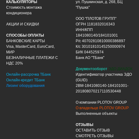
КАЛЬКУЛЯТОРЫ
ул. Пушкинская, д. 268, БЦ
Стоимость монтажа
"Пушка"
кондиционера
ООО "ПЛОТОВ ГРУПП"
АКЦИИ И СКИДКИ
ОГРН 1181832016343
ИНН/КПП
СПОСОБЫ ОПЛАТЫ
1841080140/184101001
БАНКОВСКИЕ КАРТЫ
Р/с 40702810810000386897
Visa, MasterCard, EuroCard,
К/с 30101810145250000974
МИР
БИК 044525974
БЕЗНАЛИЧНЫЕ ПЛАТЕЖИ С
Банк АО "ТБанк"
НДС 20%
Документооборот
ЭДО ДИАДОК
Онлайн-рассрочка ТБанк
Идентификатор участника ЭДО
Онлайн-кредит ТБанк
(GUID)
Лизинг оборудования
2BM-1841080140-184101001-
201808070217110530448
О компании PLOTOV GROUP
О владельце PLOTOV GROUP
Выполненные объекты
ОТЗЫВЫ
ОСТАВИТЬ ОТЗЫВ
СМОТРЕТЬ ОТЗЫВЫ