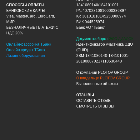
СПОСОБЫ ОПЛАТЫ
1841080140/184101001
БАНКОВСКИЕ КАРТЫ
Р/с 40702810810000386897
Visa, MasterCard, EuroCard,
К/с 30101810145250000974
МИР
БИК 044525974
БЕЗНАЛИЧНЫЕ ПЛАТЕЖИ С
Банк АО "ТБанк"
НДС 20%
Документооборот
ЭДО ДИАДОК
Онлайн-рассрочка ТБанк
Идентификатор участника ЭДО
Онлайн-кредит ТБанк
(GUID)
Лизинг оборудования
2BM-1841080140-184101001-
201808070217110530448
О компании PLOTOV GROUP
О владельце PLOTOV GROUP
Выполненные объекты
ОТЗЫВЫ
ОСТАВИТЬ ОТЗЫВ
СМОТРЕТЬ ОТЗЫВЫ