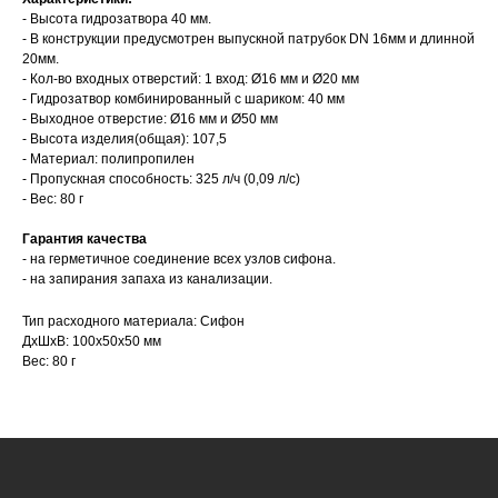
- Высота гидрозатвора 40 мм.
- В конструкции предусмотрен выпускной патрубок DN 16мм и длинной
20мм.
- Кол-во входных отверстий: 1 вход: Ø16 мм и Ø20 мм
- Гидрозатвор комбинированный с шариком: 40 мм
- Выходное отверстие: Ø16 мм и Ø50 мм
- Высота изделия(общая): 107,5
- Материал: полипропилен
- Пропускная способность: 325 л/ч (0,09 л/с)
- Вес: 80 г
Гарантия качества
- на герметичное соединение всех узлов сифона.
- на запирания запаха из канализации.
Тип расходного материала: Сифон
ДxШxВ: 100x50x50 мм
Вес: 80 г