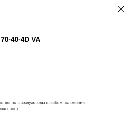
70-40-4D VA
дственно в воздуховоды в любом положении
наклонно).
я