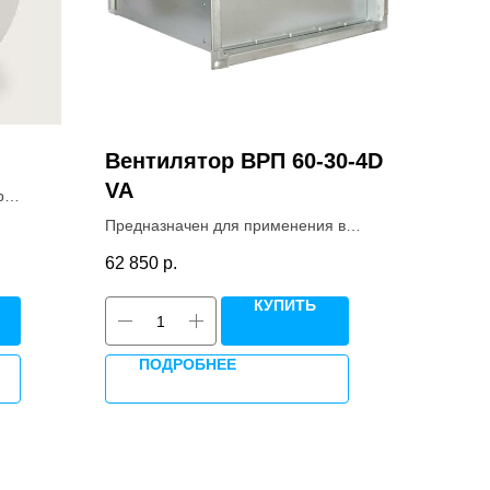
Вентилятор ВРП 60-30-4D
VA
р
тиковом
Предназначен для применения в
р-
системах вентиляции, воздушного
62 850
р.
)
отопления и системах приточной и
противодымной вентиляции.
КУПИТЬ
ПОДРОБНЕЕ