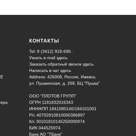
КОНТАКТЫ
Tel: 8 (3412) 918-690..
Узнать e-mail здесь
Заказать обратный звонок здесь
Написать в чат
здесь
ИЕ
Address: 426008, Россия, Ижевск,
ул. Пушкинская, д. 268, БЦ "Пушка"
ООО "ПЛОТОВ ГРУПП"
нера
ОГРН 1181832016343
ИНН/КПП 1841080140/184101001
Р/с 40702810810000386897
К/с 30101810145250000974
БИК 044525974
Банк АО "ТБанк"