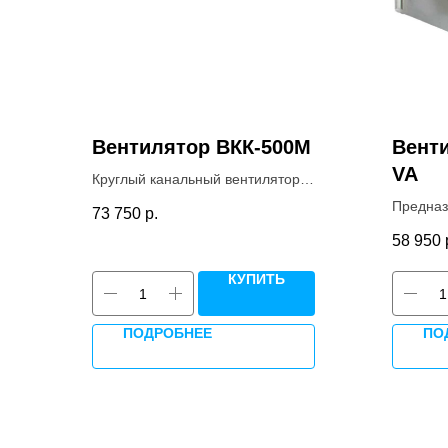
Вентилятор ВКК-500M
Венти
VA
Круглый канальный вентилятор
ВКК-500M в металлическом корпусе с
Предназ
73 750
р.
экономией до 40% по сравнению с
система
58 950
импортными аналогами.
отоплен
Комплектация однофазным (220В) или
противо
КУПИТЬ
трехфазным (380В)
электродвигателем.
ПОДРОБНЕЕ
ПО