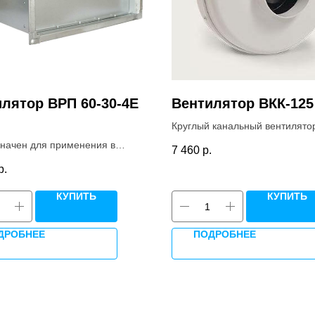
лятор ВРП 60-30-4E
Вентилятор ВКК-125
Круглый канальный вентилято
ВКК-125 в ударопрочном плас
начен для применения в
7 460
р.
корпусе с центробежным мото
х вентиляции, воздушного
р.
колесом ebm-papst (Германия
ия и системах приточной и
дымной вентиляции.
КУПИТЬ
КУПИТЬ
ДРОБНЕЕ
ПОДРОБНЕЕ