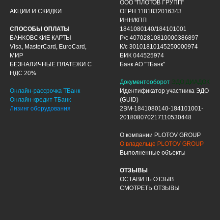
ООО "ПЛОТОВ ГРУПП"
АКЦИИ И СКИДКИ
ОГРН 1181832016343
ИНН/КПП
СПОСОБЫ ОПЛАТЫ
1841080140/184101001
БАНКОВСКИЕ КАРТЫ
Р/с 40702810810000386897
Visa, MasterCard, EuroCard,
К/с 30101810145250000974
МИР
БИК 044525974
БЕЗНАЛИЧНЫЕ ПЛАТЕЖИ С
Банк АО "ТБанк"
НДС 20%
Документооборот
ЭДО ДИАДОК
Онлайн-рассрочка ТБанк
Идентификатор участника ЭДО
Онлайн-кредит ТБанк
(GUID)
Лизинг оборудования
2BM-1841080140-184101001-
201808070217110530448
О компании PLOTOV GROUP
О владельце PLOTOV GROUP
Выполненные объекты
ОТЗЫВЫ
ОСТАВИТЬ ОТЗЫВ
СМОТРЕТЬ ОТЗЫВЫ