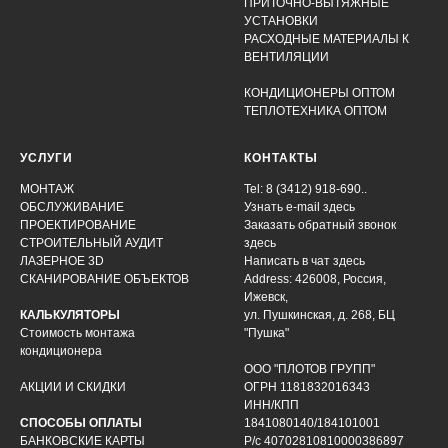
ПРИТОЧНО-ВЫТЯЖНЫЕ
УСТАНОВКИ
РАСХОДНЫЕ МАТЕРИАЛЫ К
ВЕНТИЛЯЦИИ
КОНДИЦИОНЕРЫ ОПТОМ
ТЕПЛОТЕХНИКА ОПТОМ
УСЛУГИ
КОНТАКТЫ
МОНТАЖ
Tel: 8 (3412) 918-690..
ОБСЛУЖИВАНИЕ
Узнать e-mail здесь
ПРОЕКТИРОВАНИЕ
Заказать обратный звонок
СТРОИТЕЛЬНЫЙ АУДИТ
здесь
ЛАЗЕРНОЕ 3D
Написать в чат
здесь
СКАНИРОВАНИЕ ОБЪЕКТОВ
Address: 426008, Россия,
Ижевск,
КАЛЬКУЛЯТОРЫ
ул. Пушкинская, д. 268, БЦ
Стоимость монтажа
"Пушка"
кондиционера
ООО "ПЛОТОВ ГРУПП"
АКЦИИ И СКИДКИ
ОГРН 1181832016343
ИНН/КПП
СПОСОБЫ ОПЛАТЫ
1841080140/184101001
БАНКОВСКИЕ КАРТЫ
Р/с 40702810810000386897