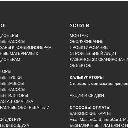
ЛОГ
УСЛУГИ
ЦИОНЕРЫ
МОНТАЖ
ВЫЕ НАСОСЫ
ОБСЛУЖИВАНИЕ
УАРЫ К КОНДИЦИОНЕРАМ
ПРОЕКТИРОВАНИЕ
НЫЕ МАТЕРИАЛЫ К
СТРОИТЕЛЬНЫЙ АУДИТ
ЦИОНЕРАМ
ЛАЗЕРНОЕ 3D СКАНИРОВАН
ОБЪЕКТОВ
КТОРЫ
ВЫЕ ПУШКИ
КАЛЬКУЛЯТОРЫ
ЫЕ ЗАВЕСЫ
Стоимость монтажа кондицио
ВЫЕ НАСОСЫ
ВЕНТИЛЯТОРЫ
АКЦИИ И СКИДКИ
АЯ АВТОМАТИКА
РАСНЫЕ ОБОГРЕВАТЕЛИ
СПОСОБЫ ОПЛАТЫ
БАНКОВСКИЕ КАРТЫ
И ДЛЯ РУК
Visa, MasterCard, EuroCard, М
ЕЛИ ВОЗДУХА
БЕЗНАЛИЧНЫЕ ПЛАТЕЖИ С Н