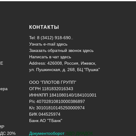
КОНТАКТЫ
Tel: 8 (3412) 918-690..
Узнать e-mail здесь
Заказать обратный звонок здесь
Написать в чат
здесь
ИЕ
Address: 426008, Россия, Ижевск,
ул. Пушкинская, д. 268, БЦ "Пушка"
ООО "ПЛОТОВ ГРУПП"
нера
ОГРН 1181832016343
ИНН/КПП 1841080140/184101001
Р/с 40702810810000386897
К/с 30101810145250000974
БИК 044525974
Банк АО "ТБанк"
ИР
ДС 20%
Документооборот
ЭДО ДИАДОК