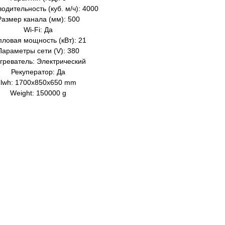
одительность (куб. м/ч): 4000
Размер канала (мм): 500
Wi-Fi: Да
пловая мощность (кВт): 21
Параметры сети (V): 380
греватель: Электрический
Рекуператор: Да
lwh: 1700x850x650 mm
Weight: 150000 g