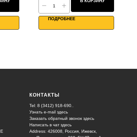
ЗИНУ
В КОРЗИНУ
цы
Однонаправленные фланцы
ний
Для средних помещений
WiFi управление
ПОДРОБНЕЕ
КОНТАКТЫ
Tel: 8 (3412) 918-690..
Узнать e-mail здесь
Заказать обратный звонок здесь
Написать в чат
здесь
ИЕ
Address: 426008, Россия, Ижевск,