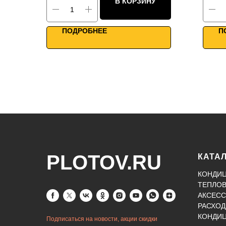
В КОРЗИНУ
Каркасно-панельная конструкция
Одн
Профессиональное применение
Для
WiFi управление
WiF
ПОДРОБНЕЕ
П
PLOTOV.RU
КАТА
КОНДИ
ТЕПЛО
АКСЕСС
РАСХОД
КОНДИ
Подписаться на новости, акции скидки