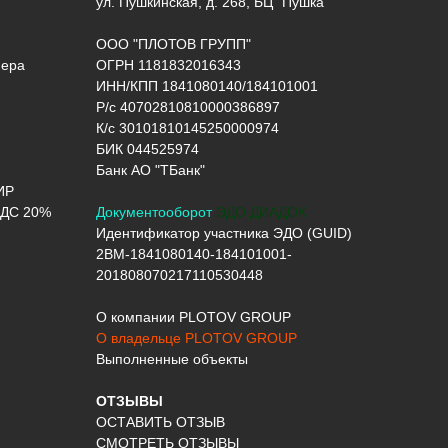
ул. Пушкинская, д. 268, БЦ "Пушка"
ООО "ПЛОТОВ ГРУПП"
нера
ОГРН 1181832016343
ИНН/КПП 1841080140/184101001
Р/с 40702810810000386897
К/с 30101810145250000974
БИК 044525974
Банк АО "ТБанк"
ИР
ДС 20%
Документооборот
ЭДО ДИАДОК
Идентификатор участника ЭДО (GUID)
2BM-1841080140-184101001-
201808070217110530448
О компании PLOTOV GROUP
О владельце PLOTOV GROUP
Выполненные объекты
ОТЗЫВЫ
ОСТАВИТЬ ОТЗЫВ
СМОТРЕТЬ ОТЗЫВЫ