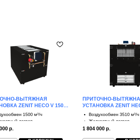
ТОЧНО-ВЫТЯЖНАЯ
ПРИТОЧНО-ВЫТЯЖН
НОВКА ZENIT HECO V 1500
УСТАНОВКА ZENIT HEC
W
духообмен 1500 м³/ч
Воздухообмен 3510 м³/ч
костный догрев
Жидкостный догрев
тупени рекуперации
3 ступени рекуперации
 000
р.
1 804 000
р.
 до 90%
КПД до 90%