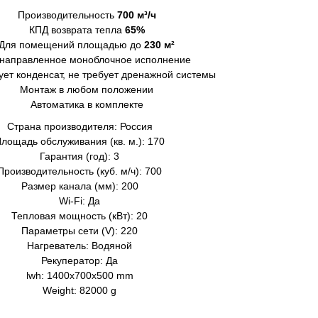
Производительность
700 м³/ч
КПД возврата тепла
65%
Для помещений площадью до
230 м²
направленное моноблочное исполнение
ует конденсат, не требует дренажной системы
Монтаж в любом положении
Автоматика в комплекте
Страна производителя: Россия
лощадь обслуживания (кв. м.): 170
Гарантия (год): 3
Производительность (куб. м/ч): 700
Размер канала (мм): 200
Wi-Fi: Да
Тепловая мощность (кВт): 20
Параметры сети (V): 220
Нагреватель: Водяной
Рекуператор: Да
lwh: 1400x700x500 mm
Weight: 82000 g