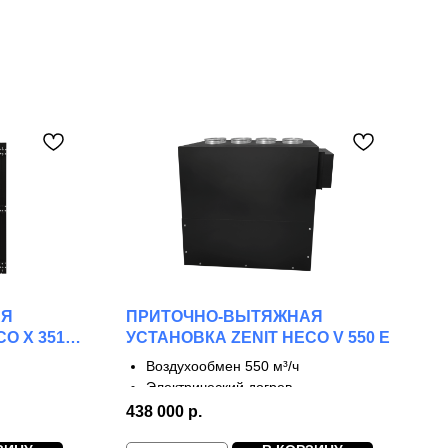
АЯ
ПРИТОЧНО-ВЫТЯЖНАЯ
O X 3510
УСТАНОВКА ZENIT HECO V 550 E
Воздухообмен 550 м³/ч
Электрический догрев
3 ступени рекуперации
438 000
р.
КПД до 90%