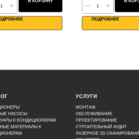
В КОРЗИНУ
В КОР
онаправленные фланцы
Двунаправленные флан
 промышленных объектов
Для промышленных зда
i управление
WiFi управление
ОДРОБНЕЕ
ПОДРОБНЕЕ
ЛОГ
УСЛУГИ
ЦИОНЕРЫ
МОНТАЖ
ВЫЕ НАСОСЫ
ОБСЛУЖИВАНИЕ
УАРЫ К КОНДИЦИОНЕРАМ
ПРОЕКТИРОВАНИЕ
НЫЕ МАТЕРИАЛЫ К
СТРОИТЕЛЬНЫЙ АУДИТ
ЦИОНЕРАМ
ЛАЗЕРНОЕ 3D СКАНИРОВАН