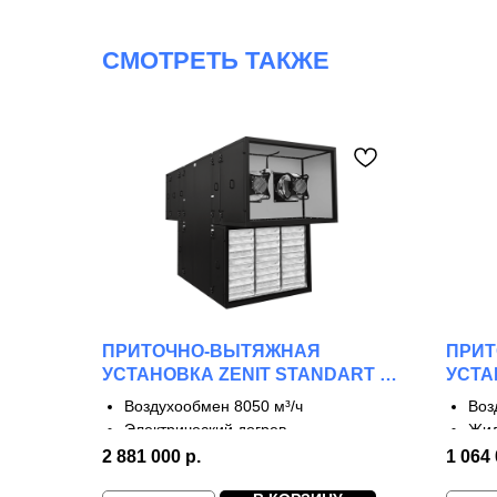
СМОТРЕТЬ ТАКЖЕ
ПРИТОЧНО-ВЫТЯЖНАЯ
ПРИ
УСТАНОВКА ZENIT STANDART S
УСТА
8050 E
W
Воздухообмен 8050 м³/ч
Воз
Электрический догрев
Жид
2 ступени рекуперации
3 с
2 881 000
р.
1 064
КПД до 65%
КПД