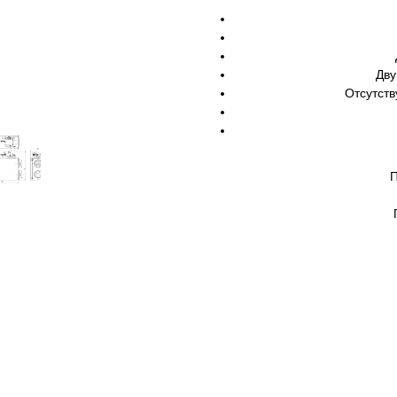
Дву
Отсутств
П