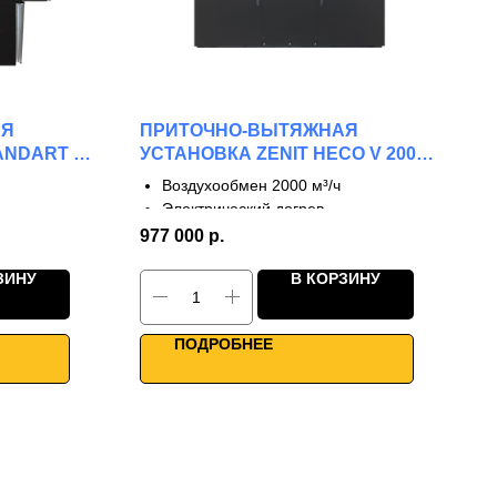
АЯ
ПРИТОЧНО-ВЫТЯЖНАЯ
ANDART S
УСТАНОВКА ZENIT HECO V 2000
E
Воздухообмен 2000 м³/ч
Электрический догрев
3 ступени рекуперации
977 000
р.
КПД до 90%
ЗИНУ
В КОРЗИНУ
струкция
Однонаправленные фланцы
Профессиональная серия
Умное управление
ПОДРОБНЕЕ