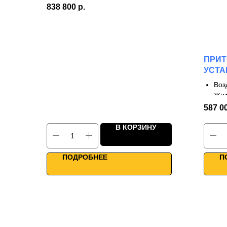
Роторный сорбционный рекуператор
838 800
р.
КПД до 85%
Однонаправленные фланцы
Высокий КПД рекуперации
WiFi управление
ПРИ
УСТА
W2R
Воз
Жид
3 с
587 0
КПД
В КОРЗИНУ
Дву
Раб
Умн
ПОДРОБНЕЕ
П