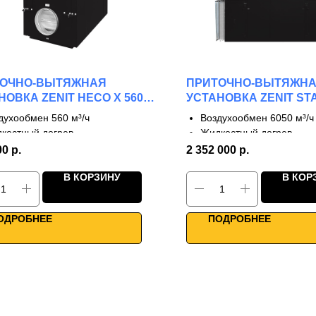
ТОЧНО-ВЫТЯЖНАЯ
ПРИТОЧНО-ВЫТЯЖН
НОВКА ZENIT HECO X 560
УСТАНОВКА ZENIT ST
6050 W
духообмен 560 м³/ч
Воздухообмен 6050 м³/ч
костный догрев
Жидкостный догрев
тупени рекуперации
2 ступени рекуперации
00
р.
2 352 000
р.
 до 90%
КПД до 65%
В КОРЗИНУ
В КОР
направленные фланцы
Каркасно-панельная кон
ота до -30°С
Для промышленности
ое управление
Умное управление
ОДРОБНЕЕ
ПОДРОБНЕЕ