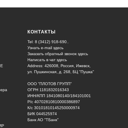
КОНТАКТЫ
Tel: 8 (3412) 918-690..
Узнать e-mail здесь
Заказать обратный звонок здесь
Написать в чат
здесь
ИЕ
Address: 426008, Россия, Ижевск,
ул. Пушкинская, д. 268, БЦ "Пушка"
ООО "ПЛОТОВ ГРУПП"
нера
ОГРН 1181832016343
ИНН/КПП 1841080140/184101001
Р/с 40702810810000386897
К/с 30101810145250000974
БИК 044525974
Банк АО "ТБанк"
ИР