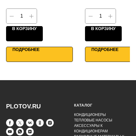
КПД до 90%
КПД до 95%
Однонаправленные фланцы
Каркасно-панельная конс
Мощная производительность
Максимальный КПД
Умное управление
Умное управление
В КОРЗИНУ
В КОРЗИНУ
ПОДРОБНЕЕ
ПОДРОБНЕЕ
PLOTOV.RU
КАТАЛОГ
КОНДИЦИОНЕРЫ
ТЕПЛОВЫЕ НАСОСЫ
АКСЕССУАРЫ К
КОНДИЦИОНЕРАМ