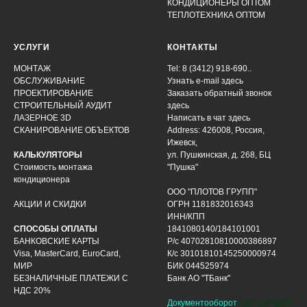
КОНДИЦИОНЕРЫ ОПТОМ
ТЕПЛОТЕХНИКА ОПТОМ
УСЛУГИ
КОНТАКТЫ
МОНТАЖ
Tel: 8 (3412) 918-690..
ОБСЛУЖИВАНИЕ
Узнать e-mail здесь
ПРОЕКТИРОВАНИЕ
Заказать обратный звонок
СТРОИТЕЛЬНЫЙ АУДИТ
здесь
ЛАЗЕРНОЕ 3D
Написать в чат
здесь
СКАНИРОВАНИЕ ОБЪЕКТОВ
Address: 426008, Россия,
Ижевск,
КАЛЬКУЛЯТОРЫ
ул. Пушкинская, д. 268, БЦ
Стоимость монтажа
"Пушка"
кондиционера
ООО "ПЛОТОВ ГРУПП"
АКЦИИ И СКИДКИ
ОГРН 1181832016343
ИНН/КПП
СПОСОБЫ ОПЛАТЫ
1841080140/184101001
БАНКОВСКИЕ КАРТЫ
Р/с 40702810810000386897
Visa, MasterCard, EuroCard,
К/с 30101810145250000974
МИР
БИК 044525974
БЕЗНАЛИЧНЫЕ ПЛАТЕЖИ С
Банк АО "ТБанк"
НДС 20%
Документооборот
ЭДО ДИАДОК