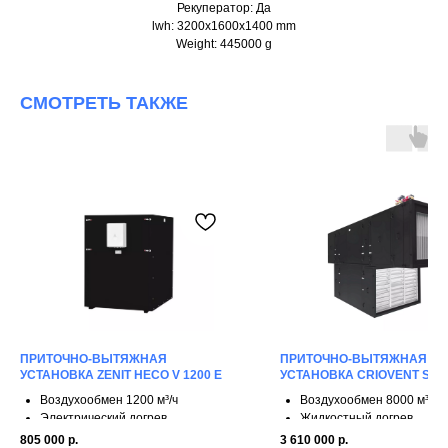
Рекуператор: Да
lwh: 3200x1600x1400 mm
Weight: 445000 g
СМОТРЕТЬ ТАКЖЕ
ПРИТОЧНО-ВЫТЯЖНАЯ
ПРИТОЧНО-ВЫТЯЖНАЯ
УСТАНОВКА ZENIT HECO V 1200 E
УСТАНОВКА CRIOVENT S 80
Воздухообмен 1200 м³/ч
Воздухообмен 8000 м³/ч
Электрический догрев
Жидкостный догрев
3 ступени рекуперации
4 ступени рекуперации
805 000
р.
3 610 000
р.