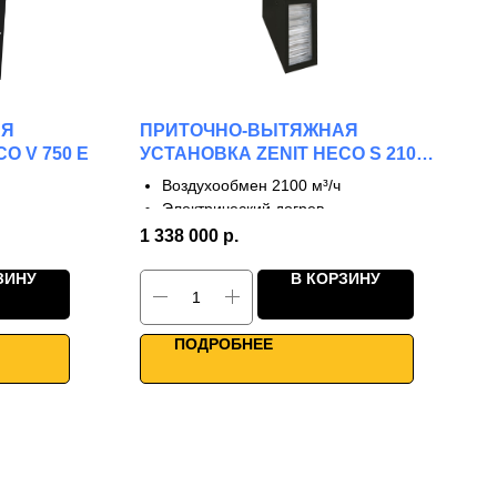
АЯ
ПРИТОЧНО-ВЫТЯЖНАЯ
O V 750 E
УСТАНОВКА ZENIT HECO S 2100
E
Воздухообмен 2100 м³/ч
Электрический догрев
3 ступени рекуперации
1 338 000
р.
КПД до 90%
ЗИНУ
В КОРЗИНУ
анцы
Каркасно-панельная конструкция
Высокий КПД
Умное управление
ПОДРОБНЕЕ