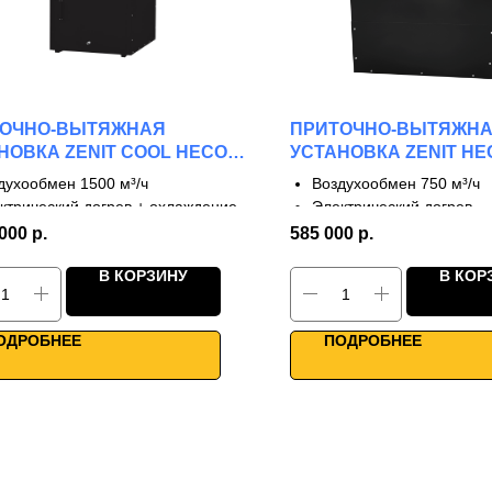
ТОЧНО-ВЫТЯЖНАЯ
ПРИТОЧНО-ВЫТЯЖН
НОВКА ZENIT COOL HECO V
УСТАНОВКА ZENIT HEC
E
духообмен 1500 м³/ч
Воздухообмен 750 м³/ч
ктрический догрев + охлаждение
Электрический догрев
тупени рекуперации
3 ступени рекуперации
 000
р.
585 000
р.
 до 90%
КПД до 90%
В КОРЗИНУ
В КОР
онаправленные фланцы
Однонаправленные фл
окая производительность
Высокая эффективность
i управление
Умное управление
ОДРОБНЕЕ
ПОДРОБНЕЕ