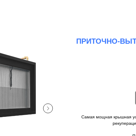
ПРИТОЧНО-ВЫТ
Самая мощная крышная уст
рекупераци