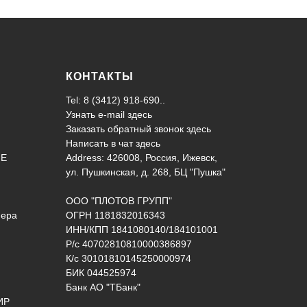
КОНТАКТЫ
Tel: 8 (3412) 918-690..
Узнать e-mail здесь
Заказать обратный звонок здесь
Написать в чат
здесь
ИЕ
Address: 426008, Россия, Ижевск,
ул. Пушкинская, д. 268, БЦ "Пушка"
ООО "ПЛОТОВ ГРУПП"
нера
ОГРН 1181832016343
ИНН/КПП 1841080140/184101001
Р/с 40702810810000386897
К/с 30101810145250000974
БИК 044525974
Банк АО "ТБанк"
ИР