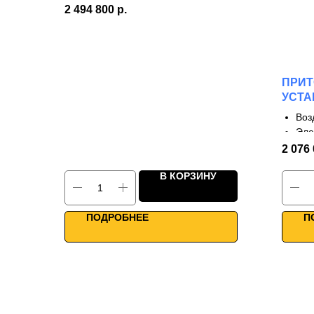
Роторный рекуператор
2 494 800
р.
КПД до 85%
Каркасно-панельная конструкция
Для больших расходов воздуха
WiFi управление
ПРИ
УСТА
1500 
Воз
Эле
3 с
2 076
КПД
В КОРЗИНУ
Одн
Выс
WiF
ПОДРОБНЕЕ
П