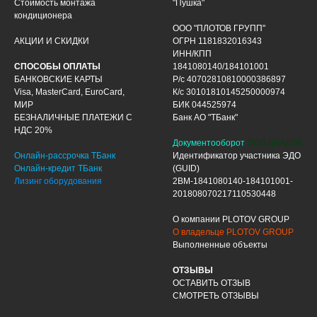
Стоимость монтажа
"Пушка"
кондиционера
ООО "ПЛОТОВ ГРУПП"
АКЦИИ И СКИДКИ
ОГРН 1181832016343
ИНН/КПП
СПОСОБЫ ОПЛАТЫ
1841080140/184101001
БАНКОВСКИЕ КАРТЫ
Р/с 40702810810000386897
Visa, MasterCard, EuroCard,
К/с 30101810145250000974
МИР
БИК 044525974
БЕЗНАЛИЧНЫЕ ПЛАТЕЖИ С
Банк АО "ТБанк"
НДС 20%
Документооборот
ЭДО ДИАДОК
Онлайн-рассрочка ТБанк
Идентификатор участника ЭДО
Онлайн-кредит ТБанк
(GUID)
Лизинг оборудования
2BM-1841080140-184101001-
201808070217110530448
О компании PLOTOV GROUP
О владельце PLOTOV GROUP
Выполненные объекты
ОТЗЫВЫ
ОСТАВИТЬ ОТЗЫВ
СМОТРЕТЬ ОТЗЫВЫ