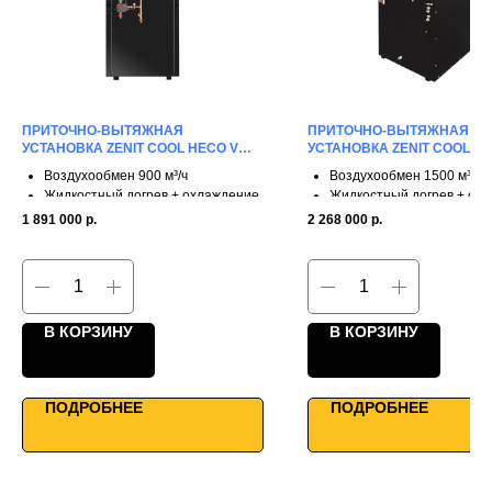
ПРИТОЧНО-ВЫТЯЖНАЯ
ПРИТОЧНО-ВЫТЯЖНАЯ
УСТАНОВКА ZENIT COOL HECO V
УСТАНОВКА ZENIT COOL HE
900 W
1500 W
Воздухообмен 900 м³/ч
Воздухообмен 1500 м³/ч
Жидкостный догрев + охлаждение
Жидкостный догрев + ох
3 ступени рекуперации
3 ступени рекуперации
1 891 000
р.
2 268 000
р.
КПД до 90%
КПД до 90%
Однонаправленные фланцы
Однонаправленные фла
Универсальное решение
Для промышленности
Умное управление
Умное управление
В КОРЗИНУ
В КОРЗИНУ
ПОДРОБНЕЕ
ПОДРОБНЕЕ