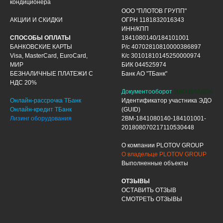
кондиционера
ООО "ПЛОТОВ ГРУПП"
АКЦИИ И СКИДКИ
ОГРН 1181832016343
ИНН/КПП
СПОСОБЫ ОПЛАТЫ
1841080140/184101001
БАНКОВСКИЕ КАРТЫ
Р/с 40702810810000386897
Visa, MasterCard, EuroCard,
К/с 30101810145250000974
МИР
БИК 044525974
БЕЗНАЛИЧНЫЕ ПЛАТЕЖИ С
Банк АО "ТБанк"
НДС 20%
Документооборот
ЭДО ДИАДОК
Онлайн-рассрочка ТБанк
Идентификатор участника ЭДО
Онлайн-кредит ТБанк
(GUID)
Лизинг оборудования
2BM-1841080140-184101001-
201808070217110530448
О компании PLOTOV GROUP
О владельце PLOTOV GROUP
Выполненные объекты
ОТЗЫВЫ
ОСТАВИТЬ ОТЗЫВ
СМОТРЕТЬ ОТЗЫВЫ