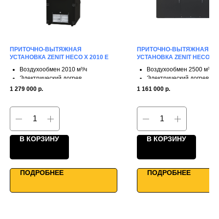
ПРИТОЧНО-ВЫТЯЖНАЯ
ПРИТОЧНО-ВЫТЯЖНАЯ
УСТАНОВКА ZENIT HECO X 2010 E
УСТАНОВКА ZENIT HECO V 2
Воздухообмен 2010 м³/ч
Воздухообмен 2500 м³/ч
Электрический догрев
Электрический догрев
3 ступени рекуперации
3 ступени рекуперации
1 279 000
р.
1 161 000
р.
КПД до 90%
КПД до 90%
Двунаправленные фланцы
Однонаправленные фла
Высокая мощность
Промышленная мощност
Умное управление
Умное управление
В КОРЗИНУ
В КОРЗИНУ
ПОДРОБНЕЕ
ПОДРОБНЕЕ