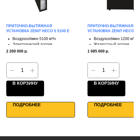
ПРИТОЧНО-ВЫТЯЖНАЯ
ПРИТОЧНО-ВЫТЯЖНАЯ
УСТАНОВКА ZENIT HECO S 5100 E
УСТАНОВКА ZENIT HECO V 
Воздухообмен 5100 м³/ч
Воздухообмен 1200 м³/ч
Электрический догрев
Жидкостный догрев
3 ступени рекуперации
3 ступени рекуперации
2 200 000
р.
1 085 000
р.
КПД до 90%
КПД до 90%
Каркасно-панельная конструкция
Однонаправленные фла
Надежная работа
Для больших помещений
WiFi управление
WiFi управление
В КОРЗИНУ
В КОРЗИНУ
ПОДРОБНЕЕ
ПОДРОБНЕЕ