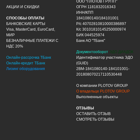
ООО "ПЛОТОВ ГРУПП"
АКЦИИ И СКИДКИ
ОГРН 1181832016343
ИНН/КПП
СПОСОБЫ ОПЛАТЫ
1841080140/184101001
БАНКОВСКИЕ КАРТЫ
Р/с 40702810810000386897
Visa, MasterCard, EuroCard,
К/с 30101810145250000974
МИР
БИК 044525974
БЕЗНАЛИЧНЫЕ ПЛАТЕЖИ С
Банк АО "ТБанк"
НДС 20%
Документооборот
ЭДО ДИАДОК
Онлайн-рассрочка ТБанк
Идентификатор участника ЭДО
Онлайн-кредит ТБанк
(GUID)
Лизинг оборудования
2BM-1841080140-184101001-
201808070217110530448
О компании PLOTOV GROUP
О владельце PLOTOV GROUP
Выполненные объекты
ОТЗЫВЫ
ОСТАВИТЬ ОТЗЫВ
СМОТРЕТЬ ОТЗЫВЫ