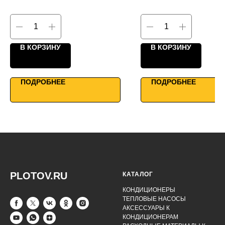
КПД до 90%
КПД до 95%
Двунаправленные фланцы
Каркасно-панельная конс
Максимальная мощность
Профессиональное обор
Умное управление
WiFi управление
В КОРЗИНУ
В КОРЗИНУ
ПОДРОБНЕЕ
ПОДРОБНЕЕ
PLOTOV.RU
КАТАЛОГ
КОНДИЦИОНЕРЫ
ТЕПЛОВЫЕ НАСОСЫ
АКСЕССУАРЫ К
КОНДИЦИОНЕРАМ