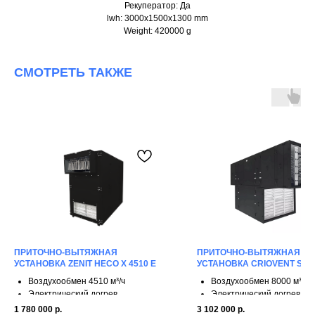
Рекуператор: Да
lwh: 3000x1500x1300 mm
Weight: 420000 g
СМОТРЕТЬ ТАКЖЕ
ПРИТОЧНО-ВЫТЯЖНАЯ
ПРИТОЧНО-ВЫТЯЖНАЯ
УСТАНОВКА ZENIT HECO X 4510 E
УСТАНОВКА CRIOVENT S 80
Воздухообмен 4510 м³/ч
Воздухообмен 8000 м³/ч
Электрический догрев
Электрический догрев
3 ступени рекуперации
4 ступени рекуперации
1 780 000
р.
3 102 000
р.