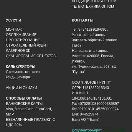
КОНДИЦИОНЕРЫ ОПТОМ
ТЕПЛОТЕХНИКА ОПТОМ
УСЛУГИ
КОНТАКТЫ
МОНТАЖ
Tel: 8 (3412) 918-690..
ОБСЛУЖИВАНИЕ
Узнать e-mail здесь
ПРОЕКТИРОВАНИЕ
Заказать обратный звонок
СТРОИТЕЛЬНЫЙ АУДИТ
здесь
ЛАЗЕРНОЕ 3D
Написать в чат
здесь
СКАНИРОВАНИЕ ОБЪЕКТОВ
Address: 426008, Россия,
Ижевск,
КАЛЬКУЛЯТОРЫ
ул. Пушкинская, д. 268, БЦ
Стоимость монтажа
"Пушка"
кондиционера
ООО "ПЛОТОВ ГРУПП"
АКЦИИ И СКИДКИ
ОГРН 1181832016343
ИНН/КПП
СПОСОБЫ ОПЛАТЫ
1841080140/184101001
БАНКОВСКИЕ КАРТЫ
Р/с 40702810810000386897
Visa, MasterCard, EuroCard,
К/с 30101810145250000974
МИР
БИК 044525974
БЕЗНАЛИЧНЫЕ ПЛАТЕЖИ С
Банк АО "ТБанк"
НДС 20%
Документооборот
ЭДО ДИАДОК