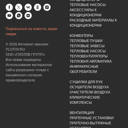
ТЕПЛОВЫЕ НАСОСЫ
АКСЕССУАРЫ К
КОНДИЦИОНЕРАМ
РАСХОДНЫЕ МАТЕРИАЛЫ К
КОНДИЦИОНЕРАМ
Подписаться на новости, акции
скидки
КОНВЕКТОРЫ
ТЕПЛОВЫЕ ПУШКИ
© 2026 Интернет-магазин
ТЕПЛОВЫЕ ЗАВЕСЫ
PLOTOV.RU
ТЕПЛОВЫЕ НАСОСЫ
ООО «ПЛОТОВ ГРУПП».
ТЕПЛОВЕНТИЛЯТОРЫ
Все права защищены.
ТЕПЛОВАЯ АВТОМАТИКА
Использование материалов
ИНФРАКРАСНЫЕ
сайта разрешено только с
ОБОГРЕВАТЕЛИ
письменного согласия
правообладателя.
СУШИЛКИ ДЛЯ РУК
ОСУШИТЕЛИ ВОЗДУХА
ОЧИСТИТЕЛИ ВОЗДУХА
КЛИМАТИЧЕСКИЕ
КОМПЛЕКСЫ
ВЕНТИЛЯЦИЯ
ПРИТОЧНЫЕ УСТАНОВКИ
ПРИТОЧНО-ВЫТЯЖНЫЕ