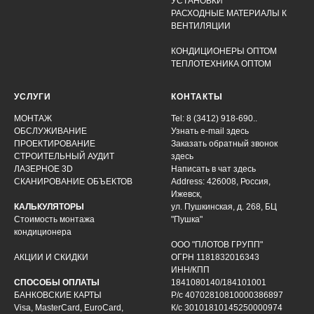
УСТАНОВКИ
РАСХОДНЫЕ МАТЕРИАЛЫ К
ВЕНТИЛЯЦИИ
КОНДИЦИОНЕРЫ ОПТОМ
ТЕПЛОТЕХНИКА ОПТОМ
УСЛУГИ
КОНТАКТЫ
МОНТАЖ
Tel: 8 (3412) 918-690..
ОБСЛУЖИВАНИЕ
Узнать e-mail здесь
ПРОЕКТИРОВАНИЕ
Заказать обратный звонок
СТРОИТЕЛЬНЫЙ АУДИТ
здесь
ЛАЗЕРНОЕ 3D
Написать в чат
здесь
СКАНИРОВАНИЕ ОБЪЕКТОВ
Address: 426008, Россия,
Ижевск,
КАЛЬКУЛЯТОРЫ
ул. Пушкинская, д. 268, БЦ
Стоимость монтажа
"Пушка"
кондиционера
ООО "ПЛОТОВ ГРУПП"
АКЦИИ И СКИДКИ
ОГРН 1181832016343
ИНН/КПП
СПОСОБЫ ОПЛАТЫ
1841080140/184101001
БАНКОВСКИЕ КАРТЫ
Р/с 40702810810000386897
Visa, MasterCard, EuroCard,
К/с 30101810145250000974