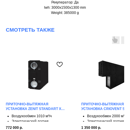
Рекуператор: Да
lwh: 3000x1500x1300 mm
Weight: 385000 g
СМОТРЕТЬ ТАКЖЕ
ПРИТОЧНО-ВЫТЯЖНАЯ
ПРИТОЧНО-ВЫТЯЖНАЯ
УСТАНОВКА ZENIT STANDART X
УСТАНОВКА CRIOVENT S 20
1010 E
Воздухообмен 1010 м³/ч
Воздухообмен 2000 м³/ч
Электрический догрев
Электрический догрев
2 ступени рекуперации
4 ступени рекуперации
772 000
р.
1 350 000
р.