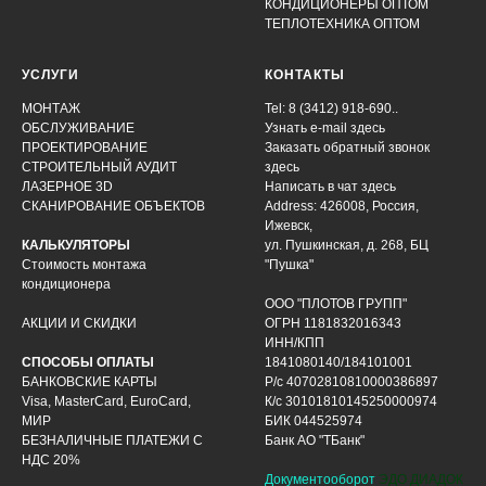
КОНДИЦИОНЕРЫ ОПТОМ
ТЕПЛОТЕХНИКА ОПТОМ
УСЛУГИ
КОНТАКТЫ
МОНТАЖ
Tel: 8 (3412) 918-690..
ОБСЛУЖИВАНИЕ
Узнать e-mail здесь
ПРОЕКТИРОВАНИЕ
Заказать обратный звонок
СТРОИТЕЛЬНЫЙ АУДИТ
здесь
ЛАЗЕРНОЕ 3D
Написать в чат
здесь
СКАНИРОВАНИЕ ОБЪЕКТОВ
Address: 426008, Россия,
Ижевск,
КАЛЬКУЛЯТОРЫ
ул. Пушкинская, д. 268, БЦ
Стоимость монтажа
"Пушка"
кондиционера
ООО "ПЛОТОВ ГРУПП"
АКЦИИ И СКИДКИ
ОГРН 1181832016343
ИНН/КПП
СПОСОБЫ ОПЛАТЫ
1841080140/184101001
БАНКОВСКИЕ КАРТЫ
Р/с 40702810810000386897
Visa, MasterCard, EuroCard,
К/с 30101810145250000974
МИР
БИК 044525974
БЕЗНАЛИЧНЫЕ ПЛАТЕЖИ С
Банк АО "ТБанк"
НДС 20%
Документооборот
ЭДО ДИАДОК