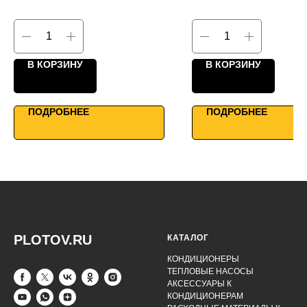
КПД до 65%
КПД до 95%
Двунаправленные фланцы
Каркасно-панельная конс
Высокая производительность
Максимальная
Умное управление
энергоэффективность
Умное управление
В КОРЗИНУ
В КОРЗИНУ
ПОДРОБНЕЕ
ПОДРОБНЕЕ
PLOTOV.RU
КАТАЛОГ
КОНДИЦИОНЕРЫ
ТЕПЛОВЫЕ НАСОСЫ
АКСЕССУАРЫ К
КОНДИЦИОНЕРАМ