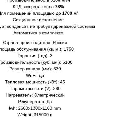
Производительность
5100 м³/ч
КПД возврата тепла
78%
Для помещений площадью до
1700 м²
Секционное исполнение
ует конденсат, не требует дренажной системы
Автоматика в комплекте
Страна производителя: Россия
лощадь обслуживания (кв. м.): 1750
Гарантия (год): 3
роизводительность (куб. м/ч): 5100
Размер канала (мм): 630
Wi-Fi: Да
Тепловая мощность (кВт): 45
Параметры сети (V): 380
Нагреватель: Электрический
Рекуператор: Да
lwh: 2600x1300x1100 mm
Weight: 315000 g