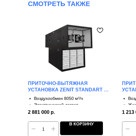
СМОТРЕТЬ ТАКЖЕ
ПРИТОЧНО-ВЫТЯЖНАЯ
ПРИ
УСТАНОВКА ZENIT STANDART S
УСТА
8050 E
W
Воздухообмен 8050 м³/ч
Воз
Электрический догрев
Жид
2 ступени рекуперации
3 с
2 881 000
р.
1 213
КПД до 65%
КПД
В КОРЗИНУ
Каркасно-панельная конструкция
Дву
Профессиональное применение
Раб