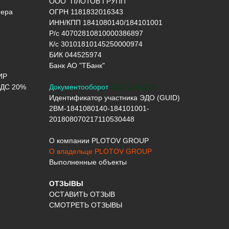
ООО "ПЛОТОВ ГРУПП"
нера
ОГРН 1181832016343
ИНН/КПП 1841080140/184101001
Р/с 40702810810000386897
К/с 30101810145250000974
БИК 044525974
Банк АО "ТБанк"
ИР
ДС 20%
Документооборот
ЭДО ДИАДОК
Идентификатор участника ЭДО (GUID)
2BM-1841080140-184101001-
201808070217110530448
О компании PLOTOV GROUP
О владельце PLOTOV GROUP
Выполненные объекты
ОТЗЫВЫ
ОСТАВИТЬ ОТЗЫВ
СМОТРЕТЬ ОТЗЫВЫ