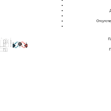
Отсутств
П
П