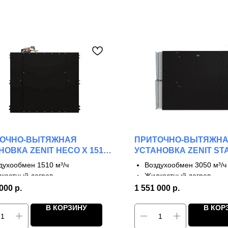
ТОЧНО-ВЫТЯЖНАЯ
ПРИТОЧНО-ВЫТЯЖН
НОВКА ZENIT HECO X 1510
УСТАНОВКА ZENIT ST
3050 W
духообмен 1510 м³/ч
Воздухообмен 3050 м³/ч
костный догрев
Жидкостный догрев
тупени рекуперации
2 ступени рекуперации
 000
р.
1 551 000
р.
 до 90%
КПД до 65%
В КОРЗИНУ
В КОР
направленные фланцы
Каркасно-панельная кон
ота в экстремальных условиях
Модульный дизайн