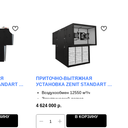
АЯ
ПРИТОЧНО-ВЫТЯЖНАЯ
ANDART S
УСТАНОВКА ZENIT STANDART S
12550 E
Воздухообмен 12550 м³/ч
Электрический догрев
2 ступени рекуперации
4 624 000
р.
КПД до 65%
ЗИНУ
В КОРЗИНУ
струкция
Каркасно-панельная конструкция
Максимальная производительность