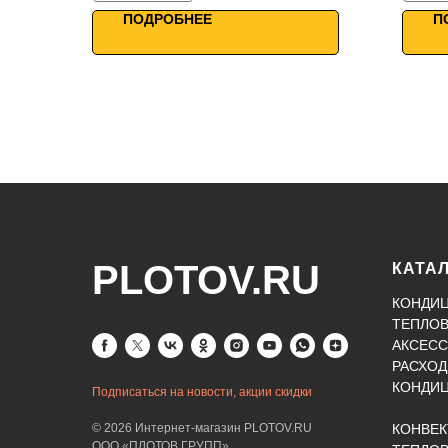
WiFi управление
WiF
ПОДРОБНЕЕ
П
PLOTOV.RU
КАТА
КОНДИ
ТЕПЛО
АКСЕСС
РАСХОД
КОНДИ
Подписаться на новости, акции скидки
© 2026 Интернет-магазин PLOTOV.RU
КОНВЕ
ООО «ПЛОТОВ ГРУПП».