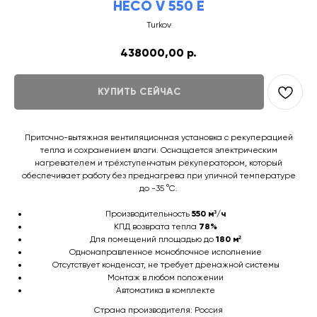
HECO V 550 E
Turkov
438000,00
р.
КУПИТЬ СЕЙЧАС
Приточно-вытяжная вентиляционная установка с рекуперацией
тепла и сохранением влаги. Оснащается электрическим
нагревателем и трёхступенчатым рекуператором, который
обеспечивает работу без преднагрева при уличной температуре
до -35 °C.
Производительность
550 м³/ч
КПД возврата тепла
78%
Для помещений площадью до
180 м²
Однонаправленное моноблочное исполнение
Отсутствует конденсат, не требует дренажной системы
Монтаж в любом положении
Автоматика в комплекте
Страна производителя: Россия