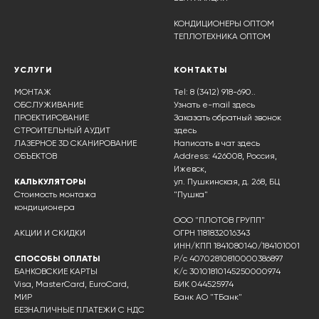
КОНДИЦИОНЕРЫ ОПТОМ
ТЕПЛОТЕХНИКА ОПТОМ
УСЛУГИ
КОНТАКТЫ
МОНТАЖ
Tel: 8 (3412) 918-690..
ОБСЛУЖИВАНИЕ
Узнать e-mail здесь
ПРОЕКТИРОВАНИЕ
Заказать обратный звонок
СТРОИТЕЛЬНЫЙ АУДИТ
здесь
ЛАЗЕРНОЕ 3D СКАНИРОВАНИЕ
Написать в чат
здесь
ОБЪЕКТОВ
Address: 426008, Россия,
Ижевск,
КАЛЬКУЛЯТОРЫ
ул. Пушкинская, д. 268, БЦ
Стоимость монтажа
"Пушка"
кондиционера
ООО "ПЛОТОВ ГРУПП"
АКЦИИ И СКИДКИ
ОГРН 1181832016343
ИНН/КПП 1841080140/184101001
СПОСОБЫ ОПЛАТЫ
Р/с 40702810810000386897
БАНКОВСКИЕ КАРТЫ
К/с 30101810145250000974
Visa, MasterCard, EuroCard,
БИК 044525974
МИР
Банк АО "ТБанк"
БЕЗНАЛИЧНЫЕ ПЛАТЕЖИ С НДС